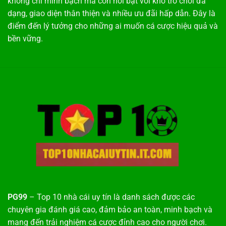
không chỉ minh bạch mà còn nổi bật với kho trò chơi đa
dạng, giao diện thân thiện và nhiều ưu đãi hấp dẫn. Đây là
điểm đến lý tưởng cho những ai muốn cá cược hiệu quả và
bền vững.
PG99
– Top 10 nhà cái uy tín là danh sách được các
chuyên gia đánh giá cao, đảm bảo an toàn, minh bạch và
mang đến trải nghiệm cá cược đỉnh cao cho người chơi.