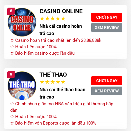
CASINO ONLINE
8
CHƠI NGAY
Nhà cái casino hoàn
XEM REVIEW
trả cao
✩ Casino hoàn trả cao nhất lên đến 28,88,888k
✩ Hoàn tiền cược 100%
✩ Bảo hiểm casino cược lần đầu
THỂ THAO
9
CHƠI NGAY
Nhà cái thể thao hoàn
XEM REVIEW
trả cao
✩ Chinh phục giấc mơ NBA săn triệu giải thưởng hấp
dẫn
✩ Hoàn tiền cược 100%
✩ Bảo hiểm vốn Esports cược lần đầu 100%