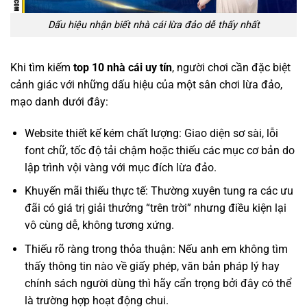
Dấu hiệu nhận biết nhà cái lừa đảo dễ thấy nhất
Khi tìm kiếm
top 10 nhà cái uy tín
, người chơi cần đặc biệt
cảnh giác với những dấu hiệu của một sân chơi lừa đảo,
mạo danh dưới đây:
Website thiết kế kém chất lượng: Giao diện sơ sài, lỗi
font chữ, tốc độ tải chậm hoặc thiếu các mục cơ bản do
lập trình vội vàng với mục đích lừa đảo.
Khuyến mãi thiếu thực tế: Thường xuyên tung ra các ưu
đãi có giá trị giải thưởng “trên trời” nhưng điều kiện lại
vô cùng dễ, không tương xứng.
Thiếu rõ ràng trong thỏa thuận: Nếu anh em không tìm
thấy thông tin nào về giấy phép, văn bản pháp lý hay
chính sách người dùng thì hãy cẩn trọng bởi đây có thể
là trường hợp hoạt động chui.