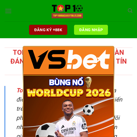
Chuyển
đến
nội
dung
ĐĂNG KÝ +88K
ĐĂNG NHẬP
TOP 10 NHÀ CÁI UY TÍN | TẬP ĐOÀN
×
ĐÁNH GIÁ NHẬN XÉT NHÀ CÁI UY TÍN
2025
Top 10 nhà cái uy tín
từ hàng trăm địa
điểm cung cấp dịch vụ cá cược phổ biến
trên thị trường giải trí hiện nay không
phải là điều dễ dàng. Việc theo theo dõi
những đáng giá khách quan từ chuyên
gia sẽ giúp bạn đưa ra nhận định sáng