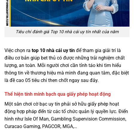
Tiêu chí đánh giá Top 10 nhà cái uy tín nhất của năm
Việc chọn ra
top 10 nhà cái uy tín
để tham gia giải trí là
điều cơ bản giúp bet thủ có được những trải nghiệm chất
lượng, an toàn. Mỗi người chơi cần tỉnh táo khi tìm hiểu
thông tin về thương hiệu mà mình đang quan tâm, đặc biệt
là đề cao 05 tiêu chí then chốt ngay sau đây.
Thể hiện tính minh bạch qua giấy phép hoạt động
Một sân chơi cờ bạc uy tín phải sở hữu giấy phép hoạt
động hợp pháp đến từ các tổ chức quản lý quyền lực. Điển
hình như Isle Of Man, Gambling Supervision Commission,
Curacao Gaming, PAGCOR, MGA,…