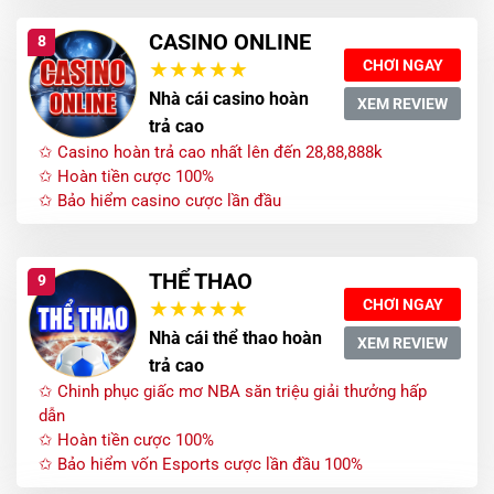
CASINO ONLINE
8
CHƠI NGAY
Nhà cái casino hoàn
XEM REVIEW
trả cao
✩ Casino hoàn trả cao nhất lên đến 28,88,888k
✩ Hoàn tiền cược 100%
✩ Bảo hiểm casino cược lần đầu
THỂ THAO
9
CHƠI NGAY
Nhà cái thể thao hoàn
XEM REVIEW
trả cao
✩ Chinh phục giấc mơ NBA săn triệu giải thưởng hấp
dẫn
✩ Hoàn tiền cược 100%
✩ Bảo hiểm vốn Esports cược lần đầu 100%