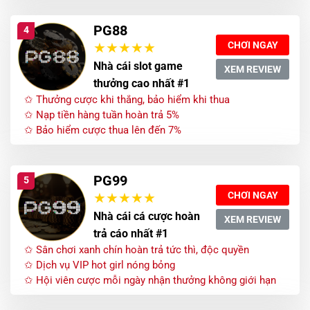
PG88
4
CHƠI NGAY
Nhà cái slot game
XEM REVIEW
thưởng cao nhất #1
✩ Thưởng cược khi thắng, bảo hiểm khi thua
✩ Nạp tiền hàng tuần hoàn trả 5%
✩ Bảo hiểm cược thua lên đến 7%
PG99
5
CHƠI NGAY
Nhà cái cá cược hoàn
XEM REVIEW
trả cáo nhất #1
✩ Sân chơi xanh chín hoàn trả tức thì, độc quyền
✩ Dịch vụ VIP hot girl nóng bỏng
✩ Hội viên cược mỗi ngày nhận thưởng không giới hạn