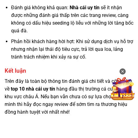
Đánh giá không khả quan:
Nhà cái uy tín
sẽ ít nhận
được những đánh giá thấp trên các trang review, càng
không có dấu hiệu seeding lộ liễu với những lời tâng bốc
quá đà.
Phản hồi khách hàng hời hợt: Khi sử dụng dịch vụ hỗ trợ
nhưng nhận lại thái độ tiêu cực, trả lời qua loa, lảng
tránh trách nhiệm khi xảy ra sự cố.
Kết luận
✕
Trên đây là toàn bộ thông tin đánh giá chi tiết và công tâm
về
top 10 nhà cái uy tín
hàng đầu thị trường cá cược tại
khu vực châu Á. Nếu bạn vẫn chưa có sự lựa chọn cho
mình thì hãy đọc ngay review để sớm tìm ra thương hiệu
đồng hành tuyệt vời nhất nhé!