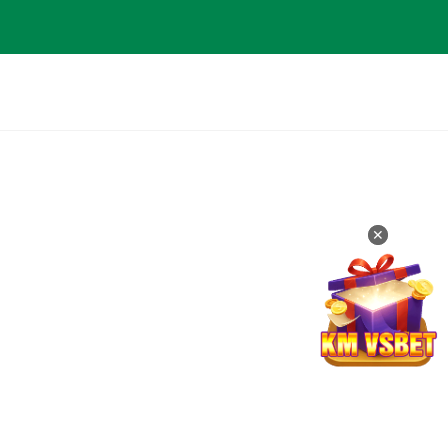
ĐỐI TÁC UY TÍN
✕
✕