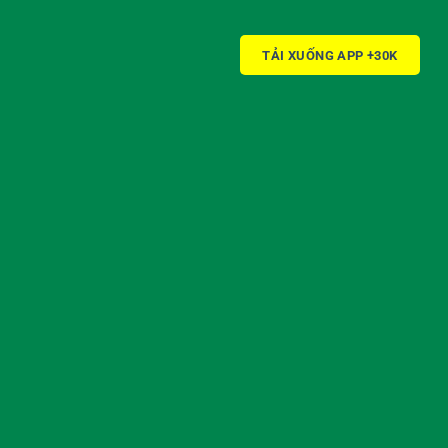
TẢI XUỐNG APP +30K