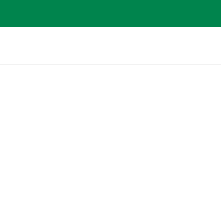
PHƯỚNG THỨC THANH TOÁN