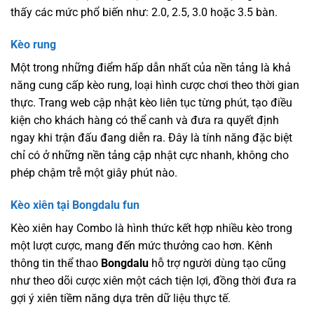
thấy các mức phổ biến như: 2.0, 2.5, 3.0 hoặc 3.5 bàn.
Kèo rung
Một trong những điểm hấp dẫn nhất của nền tảng là khả
năng cung cấp kèo rung, loại hình cược chơi theo thời gian
thực. Trang web cập nhật kèo liên tục từng phút, tạo điều
kiện cho khách hàng có thể canh và đưa ra quyết định
ngay khi trận đấu đang diễn ra. Đây là tính năng đặc biệt
chỉ có ở những nền tảng cập nhật cực nhanh, không cho
phép chậm trễ một giây phút nào.
Kèo xiên tại Bongdalu fun
Kèo xiên hay Combo là hình thức kết hợp nhiều kèo trong
một lượt cược, mang đến mức thưởng cao hơn. Kênh
thông tin thể thao
Bongdalu
hỗ trợ người dùng tạo cũng
như theo dõi cược xiên một cách tiện lợi, đồng thời đưa ra
gợi ý xiên tiềm năng dựa trên dữ liệu thực tế.