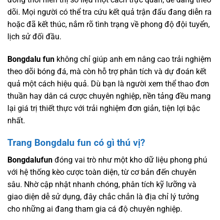
dõi. Mọi người có thể tra cứu kết quả trận đấu đang diễn ra
hoặc đã kết thúc, nắm rõ tình trạng về phong độ đội tuyển,
lịch sử đối đầu.
Bongdalu fun
không chỉ giúp anh em nâng cao trải nghiệm
theo dõi bóng đá, mà còn hỗ trợ phân tích và dự đoán kết
quả một cách hiệu quả. Dù bạn là người xem thể thao đơn
thuần hay dân cá cược chuyên nghiệp, nền tảng đều mang
lại giá trị thiết thực với trải nghiệm đơn giản, tiện lợi bậc
nhất.
Trang Bongdalu fun có gì thú vị?
Bongdalufun
đóng vai trò như một kho dữ liệu phong phú
với hệ thống kèo cược toàn diện, từ cơ bản đến chuyên
sâu. Nhờ cập nhật nhanh chóng, phân tích kỹ lưỡng và
giao diện dễ sử dụng, đây chắc chắn là địa chỉ lý tưởng
cho những ai đang tham gia cá độ chuyên nghiệp.