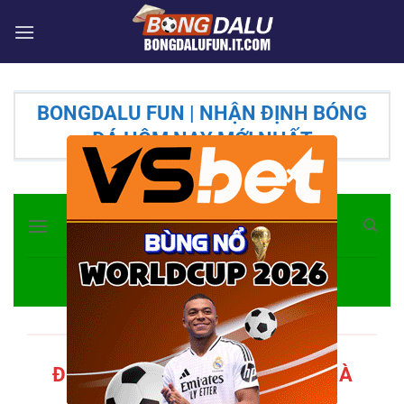
Chuyển
đến
nội
dung
BONGDALU FUN | NHẬN ĐỊNH BÓNG
ĐÁ HÔM NAY MỚI NHẤT
×
×