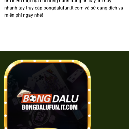
tìm kiếm một địa chỉ đồng hành đáng tin cậy, thì hãy
nhanh tay truy cập bongdalufun.it.com và sử dụng dịch vụ
miễn phí ngay nhé!