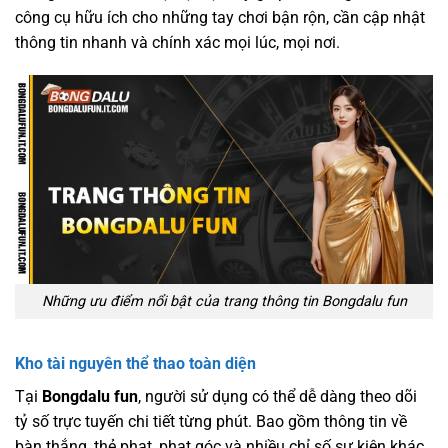
công cụ hữu ích cho những tay chơi bận rộn, cần cập nhật
thông tin nhanh và chính xác mọi lúc, mọi nơi.
Những ưu điểm nổi bật của trang thông tin Bongdalu fun
Kho tài nguyên thể thao toàn diện
Tại
Bongdalu fun
, người sử dụng có thể dễ dàng theo dõi
tỷ số trực tuyến chi tiết từng phút. Bao gồm thông tin về
bàn thắng, thẻ phạt, phạt góc và nhiều chỉ số sự kiện khác.