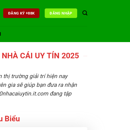
ĐĂNG KÝ +88K
ĐĂNG NHẬP
N
 NHÀ CÁI UY TÍN 2025
thị trường giải trí hiện nay
ên gia sẽ giúp bạn đưa ra nhận
10nhacaiuytin.it.com đang tập
u Biểu