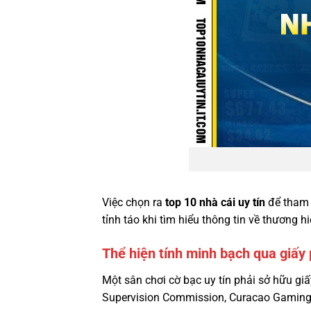
Việc chọn ra
top 10 nhà cái uy tín
để tham g
tỉnh táo khi tìm hiểu thông tin về thương 
Thể hiện tính minh bạch qua giấy
Một sân chơi cờ bạc uy tín phải sở hữu gi
Supervision Commission, Curacao Gamin