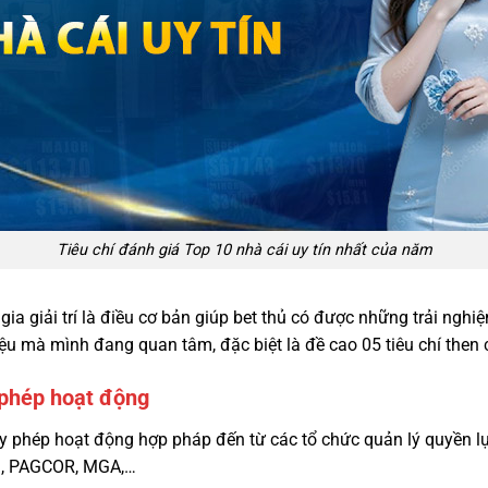
Tiêu chí đánh giá Top 10 nhà cái uy tín nhất của năm
ia giải trí là điều cơ bản giúp bet thủ có được những trải nghi
hiệu mà mình đang quan tâm, đặc biệt là đề cao 05 tiêu chí then
 phép hoạt động
ấy phép hoạt động hợp pháp đến từ các tổ chức quản lý quyền l
g, PAGCOR, MGA,…