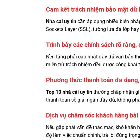
Cam kết trách nhiệm bảo mật dữ 
Nha cai uy tin
cần áp dụng nhiều biện phá
Sockets Layer (SSL), tường lửa đa lớp hay
Trình bày các chính sách rõ ràng, 
Nền tảng phải cập nhật đầy đủ văn bản thỏ
miễn trừ trách nhiệm đều được công khai t
Phương thức thanh toán đa dạng, 
Top 10 nhà cái uy tín
thường chấp nhận giao
thanh toán sẽ giải ngân đầy đủ, không phâ
Dịch vụ chăm sóc khách hàng bài 
Nếu gặp phải vấn đề thắc mắc, khó khăn hay 
độ làm việc chuẩn chỉnh, trả lời đúng trọng