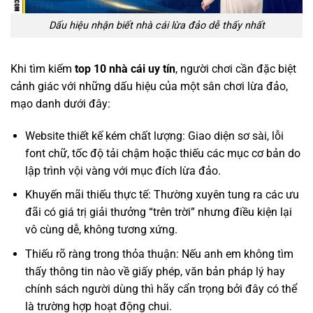
Dấu hiệu nhận biết nhà cái lừa đảo dễ thấy nhất
Khi tìm kiếm
top 10 nhà cái uy tín
, người chơi cần đặc biệt
cảnh giác với những dấu hiệu của một sân chơi lừa đảo,
mạo danh dưới đây:
Website thiết kế kém chất lượng: Giao diện sơ sài, lỗi
font chữ, tốc độ tải chậm hoặc thiếu các mục cơ bản do
lập trình vội vàng với mục đích lừa đảo.
Khuyến mãi thiếu thực tế: Thường xuyên tung ra các ưu
đãi có giá trị giải thưởng “trên trời” nhưng điều kiện lại
vô cùng dễ, không tương xứng.
Thiếu rõ ràng trong thỏa thuận: Nếu anh em không tìm
thấy thông tin nào về giấy phép, văn bản pháp lý hay
chính sách người dùng thì hãy cẩn trọng bởi đây có thể
là trường hợp hoạt động chui.