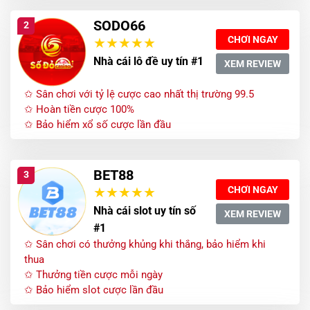
SODO66
2
CHƠI NGAY
Nhà cái lô đề uy tín #1
XEM REVIEW
✩ Sân chơi với tỷ lệ cược cao nhất thị trường 99.5
✩ Hoàn tiền cược 100%
✩ Bảo hiểm xổ số cược lần đầu
BET88
3
CHƠI NGAY
Nhà cái slot uy tín số
XEM REVIEW
#1
✩ Sân chơi có thưởng khủng khi thắng, bảo hiểm khi
thua
✩ Thưởng tiền cược mỗi ngày
✩ Bảo hiểm slot cược lần đầu