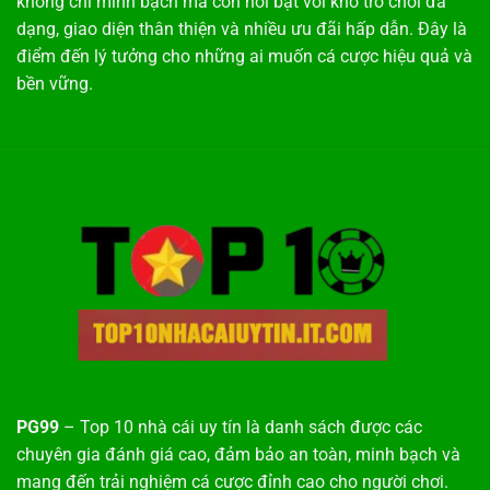
không chỉ minh bạch mà còn nổi bật với kho trò chơi đa
dạng, giao diện thân thiện và nhiều ưu đãi hấp dẫn. Đây là
điểm đến lý tưởng cho những ai muốn cá cược hiệu quả và
bền vững.
PG99
– Top 10 nhà cái uy tín là danh sách được các
chuyên gia đánh giá cao, đảm bảo an toàn, minh bạch và
mang đến trải nghiệm cá cược đỉnh cao cho người chơi.