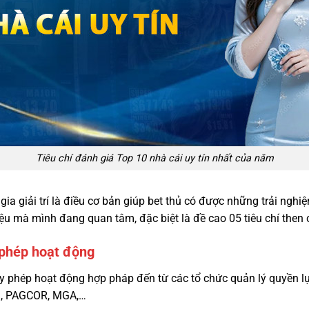
Tiêu chí đánh giá Top 10 nhà cái uy tín nhất của năm
ia giải trí là điều cơ bản giúp bet thủ có được những trải nghi
hiệu mà mình đang quan tâm, đặc biệt là đề cao 05 tiêu chí then
 phép hoạt động
ấy phép hoạt động hợp pháp đến từ các tổ chức quản lý quyền l
g, PAGCOR, MGA,…