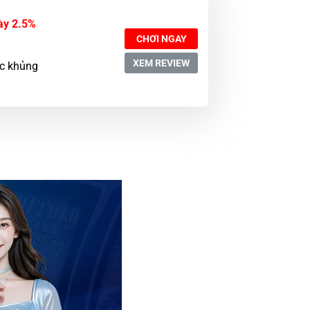
ày 2.5%
CHƠI NGAY
XEM REVIEW
ực khủng