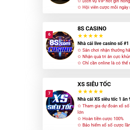
✩ Dịch vụ VIP hot girl nón
✩ Hội viên cược mỗi ngày 
8S CASINO
6
Nhà cái live casino số #1
✩ Sân chơi nhận thưởng hấ
✩ Nhận quà tri ân cực khủ
✩ Chỉ cần online là có thể
XS SIÊU TỐC
7
Nhà cái XS siêu tốc 1 ăn 
✩ Tham gia dự đoán xổ số
lớn
✩ Hoàn tiền cược 100%
✩ Bảo hiểm xổ số cược lầ