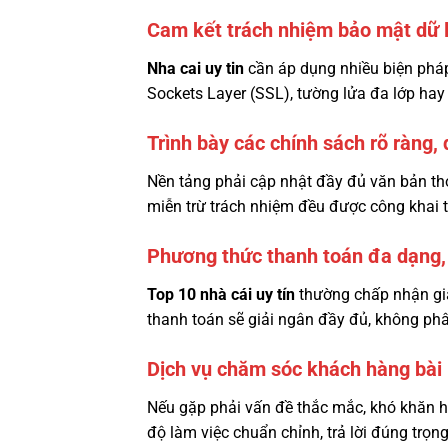
Cam kết trách nhiệm bảo mật dữ 
Nha cai uy tin
cần áp dụng nhiều biện phá
Sockets Layer (SSL), tường lửa đa lớp hay
Trình bày các chính sách rõ ràng, 
Nền tảng phải cập nhật đầy đủ văn bản thỏ
miễn trừ trách nhiệm đều được công khai t
Phương thức thanh toán đa dạng, 
Top 10 nhà cái uy tín
thường chấp nhận giao
thanh toán sẽ giải ngân đầy đủ, không phâ
Dịch vụ chăm sóc khách hàng bài 
Nếu gặp phải vấn đề thắc mắc, khó khăn hay 
độ làm việc chuẩn chỉnh, trả lời đúng trọng