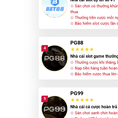
✩ Sân chơi có thưởng khủn
thua
✩ Thưởng tiền cược mỗi n
✩ Bảo hiểm slot cược lần 
PG88
4
Nhà cái slot game thưởn
✩ Thưởng cược khi thắng, 
✩ Nạp tiền hàng tuần hoàn
✩ Bảo hiểm cược thua lên
PG99
5
Nhà cái cá cược hoàn trả
✩ Sân chơi xanh chín hoàn 