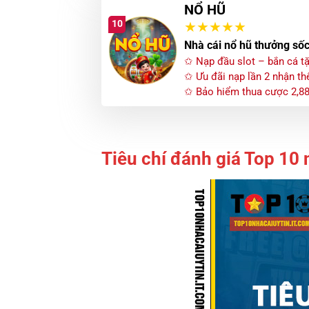
NỔ HŨ
10
Nhà cái nổ hũ thưởng số
✩ Nạp đầu slot – bắn cá t
✩ Ưu đãi nạp lần 2 nhận t
✩ Bảo hiểm thua cược 2,8
Tiêu chí đánh giá Top 10 