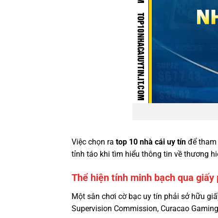
Việc chọn ra
top 10 nhà cái uy tín
để tham g
tỉnh táo khi tìm hiểu thông tin về thương 
Thể hiện tính minh bạch qua giấy
Một sân chơi cờ bạc uy tín phải sở hữu gi
Supervision Commission, Curacao Gamin