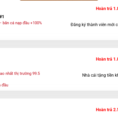
Hoàn trả 1
 #1
 – bắn cá nạp đầu +100%
Đăng ký thành viên mới c
Hoàn trả 1
ao nhất thị trường 99.5
Nhà cái tặng tiền k
n đầu
Hoàn trả 2