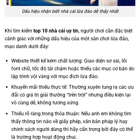
Dấu hiệu nhận biết nhà cái lừa đảo dễ thấy nhất
Khi tìm kiếm
top 10 nhà cái uy tín
, người chơi cần đặc biệt
cảnh giác với những dấu hiệu của một sân chơi lừa đảo,
mạo danh dưới đây:
Website thiết kế kém chất lượng: Giao diện sơ sài, lỗi
font chữ, tốc độ tải chậm hoặc thiếu các mục cơ bản do
lập trình vội vàng với mục đích lừa đảo.
Khuyến mãi thiếu thực tế: Thường xuyên tung ra các ưu
đãi có giá trị giải thưởng “trên trời” nhưng điều kiện lại
vô cùng dễ, không tương xứng.
Thiếu rõ ràng trong thỏa thuận: Nếu anh em không tìm
thấy thông tin nào về giấy phép, văn bản pháp lý hay
chính sách người dùng thì hãy cẩn trọng bởi đây có thể
là trường hợp hoạt động chui.