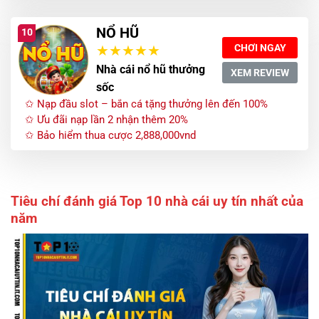
NỔ HŨ
10
CHƠI NGAY
Nhà cái nổ hũ thưởng
XEM REVIEW
sốc
✩ Nạp đầu slot – bắn cá tặng thưởng lên đến 100%
✩ Ưu đãi nạp lần 2 nhận thêm 20%
✩ Bảo hiểm thua cược 2,888,000vnd
Tiêu chí đánh giá Top 10 nhà cái uy tín nhất của
năm