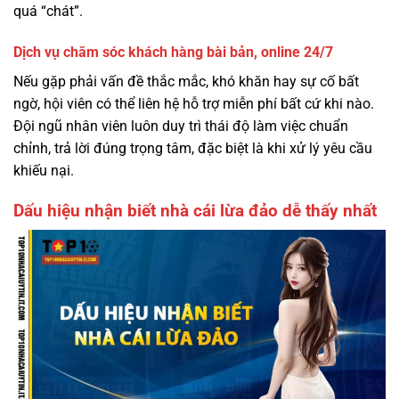
quá “chát”.
Dịch vụ chăm sóc khách hàng bài bản, online 24/7
Nếu gặp phải vấn đề thắc mắc, khó khăn hay sự cố bất
ngờ, hội viên có thể liên hệ hỗ trợ miễn phí bất cứ khi nào.
Đội ngũ nhân viên luôn duy trì thái độ làm việc chuẩn
chỉnh, trả lời đúng trọng tâm, đặc biệt là khi xử lý yêu cầu
khiếu nại.
Dấu hiệu nhận biết nhà cái lừa đảo dễ thấy nhất