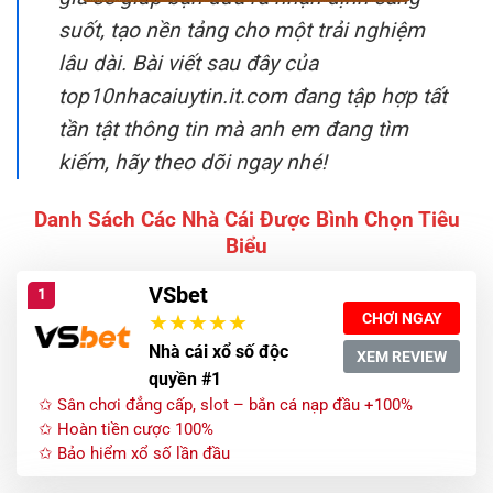
suốt, tạo nền tảng cho một trải nghiệm
lâu dài. Bài viết sau đây của
top10nhacaiuytin.it.com đang tập hợp tất
tần tật thông tin mà anh em đang tìm
kiếm, hãy theo dõi ngay nhé!
Danh Sách Các Nhà Cái Được Bình Chọn Tiêu
Biểu
VSbet
1
CHƠI NGAY
Nhà cái xổ số độc
XEM REVIEW
quyền #1
✩ Sân chơi đẳng cấp, slot – bắn cá nạp đầu +100%
✩ Hoàn tiền cược 100%
✩ Bảo hiểm xổ số lần đầu