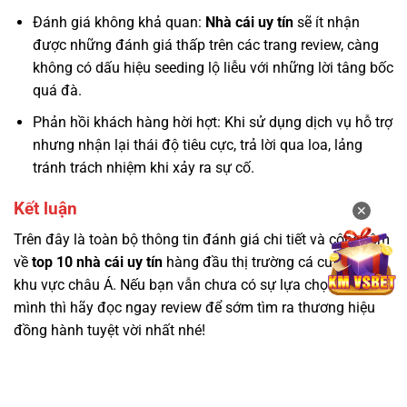
Đánh giá không khả quan:
Nhà cái uy tín
sẽ ít nhận
được những đánh giá thấp trên các trang review, càng
không có dấu hiệu seeding lộ liễu với những lời tâng bốc
quá đà.
Phản hồi khách hàng hời hợt: Khi sử dụng dịch vụ hỗ trợ
nhưng nhận lại thái độ tiêu cực, trả lời qua loa, lảng
tránh trách nhiệm khi xảy ra sự cố.
Kết luận
✕
Trên đây là toàn bộ thông tin đánh giá chi tiết và công tâm
về
top 10 nhà cái uy tín
hàng đầu thị trường cá cược tại
khu vực châu Á. Nếu bạn vẫn chưa có sự lựa chọn cho
mình thì hãy đọc ngay review để sớm tìm ra thương hiệu
đồng hành tuyệt vời nhất nhé!