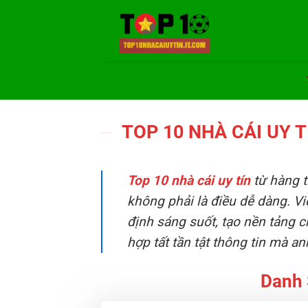
Chuyển
đến
nội
dung
TOP 10 NHÀ CÁI UY T
Top 10 nhà cái uy tín
từ hàng t
không phải là điều dễ dàng. V
định sáng suốt, tạo nền tảng c
hợp tất tần tật thông tin mà a
Danh 