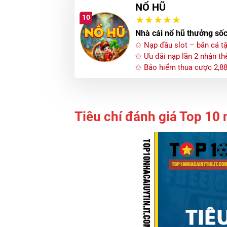
NỔ HŨ
10
Nhà cái nổ hũ thưởng số
✩ Nạp đầu slot – bắn cá t
✩ Ưu đãi nạp lần 2 nhận t
✩ Bảo hiểm thua cược 2,8
Tiêu chí đánh giá Top 10 