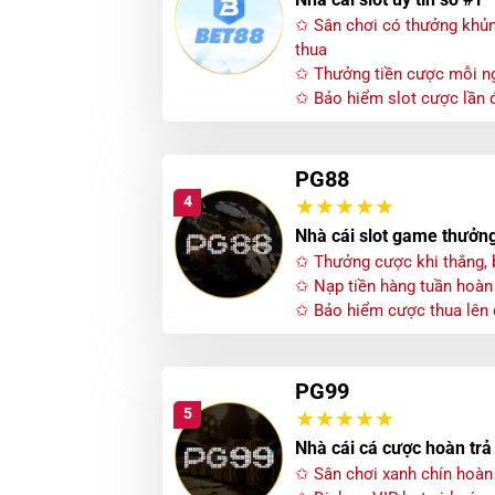
✩ Sân chơi có thưởng khủn
thua
✩ Thưởng tiền cược mỗi n
✩ Bảo hiểm slot cược lần 
PG88
4
Nhà cái slot game thưởn
✩ Thưởng cược khi thắng, 
✩ Nạp tiền hàng tuần hoàn
✩ Bảo hiểm cược thua lên
PG99
5
Nhà cái cá cược hoàn trả
✩ Sân chơi xanh chín hoàn 