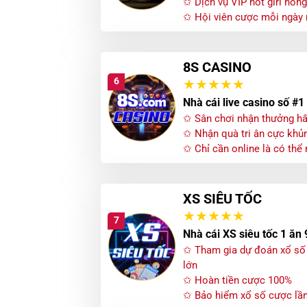
✩ Dịch vụ VIP hot girl nón
✩ Hội viên cược mỗi ngày 
8S CASINO
6
Nhà cái live casino số #1
✩ Sân chơi nhận thưởng hấ
✩ Nhận quà tri ân cực khủ
✩ Chỉ cần online là có thể
XS SIÊU TỐC
7
Nhà cái XS siêu tốc 1 ăn 
✩ Tham gia dự đoán xổ số
lớn
✩ Hoàn tiền cược 100%
✩ Bảo hiểm xổ số cược lầ