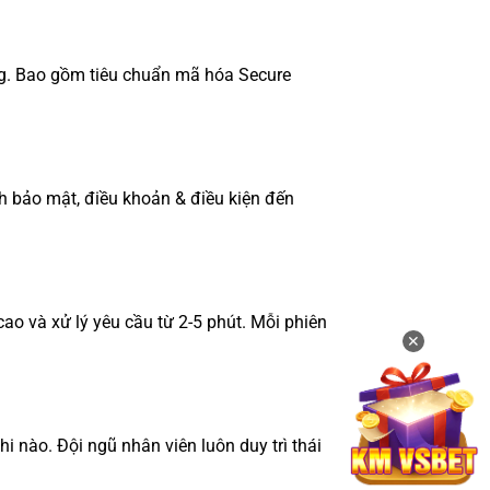
ng. Bao gồm tiêu chuẩn mã hóa Secure
h bảo mật, điều khoản & điều kiện đến
ao và xử lý yêu cầu từ 2-5 phút. Mỗi phiên
✕
i nào. Đội ngũ nhân viên luôn duy trì thái