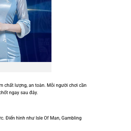
ệm chất lượng, an toàn. Mỗi người chơi cần
 chốt ngay sau đây.
ực. Điển hình như Isle Of Man, Gambling