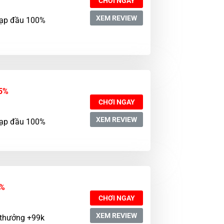
CHƠI NGAY
XEM REVIEW
nạp đầu 100%
.5%
CHƠI NGAY
XEM REVIEW
nạp đầu 100%
3%
CHƠI NGAY
XEM REVIEW
 thưởng +99k