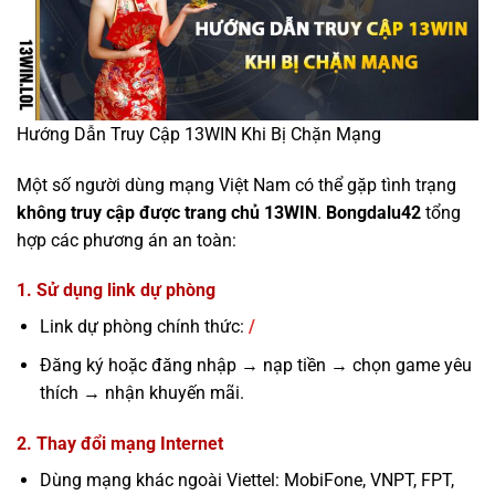
Hướng Dẫn Truy Cập 13WIN Khi Bị Chặn Mạng
Một số người dùng mạng Việt Nam có thể gặp tình trạng
không truy cập được trang chủ 13WIN
.
Bongdalu42
tổng
hợp các phương án an toàn:
1. Sử dụng link dự phòng
Link dự phòng chính thức:
/
Đăng ký hoặc đăng nhập → nạp tiền → chọn game yêu
thích → nhận khuyến mãi.
2. Thay đổi mạng Internet
Dùng mạng khác ngoài Viettel: MobiFone, VNPT, FPT,