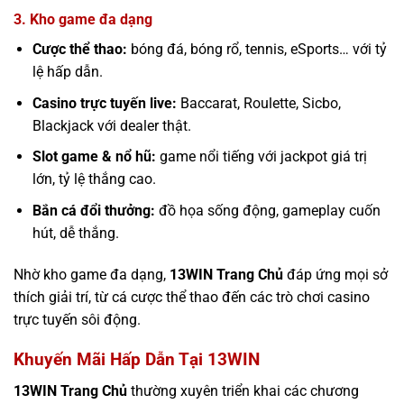
3. Kho game đa dạng
Cược thể thao:
bóng đá, bóng rổ, tennis, eSports… với tỷ
lệ hấp dẫn.
Casino trực tuyến live:
Baccarat, Roulette, Sicbo,
Blackjack với dealer thật.
Slot game & nổ hũ:
game nổi tiếng với jackpot giá trị
lớn, tỷ lệ thắng cao.
Bắn cá đổi thưởng:
đồ họa sống động, gameplay cuốn
hút, dễ thắng.
Nhờ kho game đa dạng,
13WIN Trang Chủ
đáp ứng mọi sở
thích giải trí, từ cá cược thể thao đến các trò chơi casino
trực tuyến sôi động.
Khuyến Mãi Hấp Dẫn Tại 13WIN
13WIN Trang Chủ
thường xuyên triển khai các chương