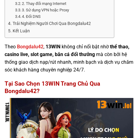
2. Thay đổi mạng Internet
3. Sử dụng VPN hoặc Proxy
4. Đổi DNS
Trải Nghiệm Người Chơi Qua Bongdalu42
Kết Luận
Theo
Bongdalu42
,
13WIN
không chỉ nổi bật nhờ
thể thao,
casino live, slot game, bắn cá đổi thưởng
mà còn bởi hệ
thống giao dịch nạp/rút nhanh, minh bạch và dịch vụ chăm
sóc khách hàng chuyên nghiệp 24/7.
Tại Sao Chọn 13WIN Trang Chủ Qua
Bongdalu42?