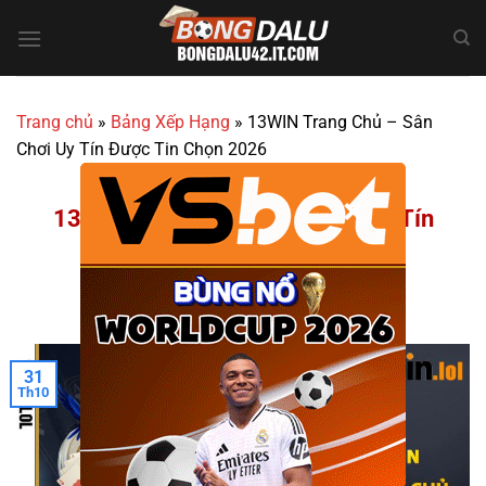
Chuyển
đến
nội
dung
Trang chủ
»
Bảng Xếp Hạng
»
13WIN Trang Chủ – Sân
Chơi Uy Tín Được Tin Chọn 2026
BẢNG XẾP HẠNG
×
×
13WIN Trang Chủ – Sân Chơi Uy Tín
Được Tin Chọn 2026
ĐÃ ĐĂNG TRÊN
31/10/2025
BỞI
BONGDALU42.IT.COM
31
Th10