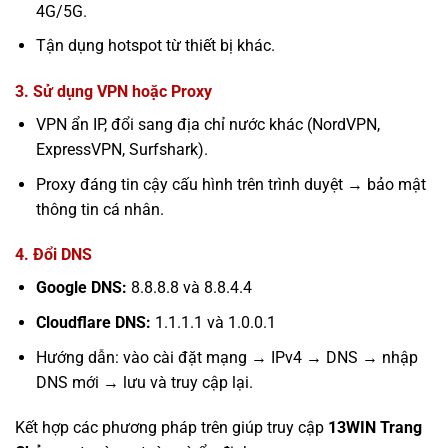
4G/5G.
Tận dụng hotspot từ thiết bị khác.
3. Sử dụng VPN hoặc Proxy
VPN ẩn IP, đổi sang địa chỉ nước khác (NordVPN,
ExpressVPN, Surfshark).
Proxy đáng tin cậy cấu hình trên trình duyệt → bảo mật
thông tin cá nhân.
4. Đổi DNS
Google DNS:
8.8.8.8 và 8.8.4.4
Cloudflare DNS:
1.1.1.1 và 1.0.0.1
Hướng dẫn: vào cài đặt mạng → IPv4 → DNS → nhập
DNS mới → lưu và truy cập lại.
Kết hợp các phương pháp trên giúp truy cập
13WIN Trang