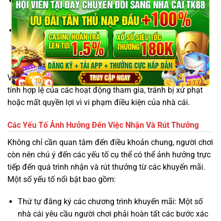
Giới hạn về số lần rút thưởng hoặc số tiền tối đa có thể
nhận được từ khuyến mãi.
Các quy định về việc sử dụng tiền thưởng cho các trò
chơi khác nhau, đặc biệt là các game có thể không đủ
điều kiện để nhận thưởng.
Việc đọc kỹ các điều khoản này giúp người chơi xác thực
tính hợp lệ của các hoạt động tham gia, tránh bị xử phạt
hoặc mất quyền lợi vì vi phạm điều kiện của nhà cái.
Các Yếu Tố Ảnh Hưởng Đến Việc Nhận Và Rút Thưởng
Không chỉ cần quan tâm đến điều khoản chung, người chơi
còn nên chú ý đến các yếu tố cụ thể có thể ảnh hưởng trực
tiếp đến quá trình nhận và rút thưởng từ các khuyến mãi.
Một số yếu tố nổi bật bao gồm:
Thứ tự đăng ký các chương trình khuyến mãi: Một số
nhà cái yêu cầu người chơi phải hoàn tất các bước xác