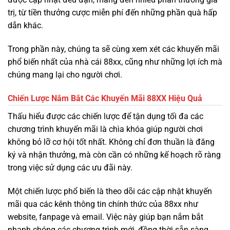
trị, từ tiền thưởng cược miễn phí đến những phần quà hấp
dẫn khác.
Trong phần này, chúng ta sẽ cùng xem xét các khuyến mãi
phổ biến nhất của nhà cái 88xx, cũng như những lợi ích mà
chúng mang lại cho người chơi.
Chiến Lược Nắm Bắt Các Khuyến Mãi 88XX Hiệu Quả
Thấu hiểu được các chiến lược để tận dụng tối đa các
chương trình khuyến mãi là chìa khóa giúp người chơi
không bỏ lỡ cơ hội tốt nhất. Không chỉ đơn thuần là đăng
ký và nhận thưởng, mà còn cần có những kế hoạch rõ ràng
trong việc sử dụng các ưu đãi này.
Một chiến lược phổ biến là theo dõi các cập nhật khuyến
mãi qua các kênh thông tin chính thức của 88xx như
website, fanpage và email. Việc này giúp bạn nắm bắt
nhanh chóng các chương trình mới, đồng thời sẵn sàng