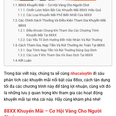
88XX Khuyến Mãi – Cơ Hội Vàng Cho Người Chơi
Chiến Lược Nắm Bắt Các Khuyến Mãi 88XX Hiệu Quả
Các Loại Khuyến Mãi Phổ Biến Nhất Của 88XX
Các Chính Sách Thưởng Và Điều Kiện Tham Gia Khuyến Mãi
88XX
Điều Khoản Chung Khi Tham Gia Các Chương Trình
Khuyến Mãi Tại 88XX
Các Yếu Tố Ảnh Hưởng Đến Việc Nhận Và Rút Thưởng
Cách Tham Gia, Nạp Tiền Và Rút Thưởng An Toàn Tại 88XX
Quy Trình Nạp Tiền Và Rút Thưởng Đúng Quy Định
Các Lưu Ý Khi Tham Gia Và Giao Dịch Tại 88XX
Kết Luận
Trong bài viết này, chúng ta sẽ cùng
nhacaiuytin
đi sâu
phân tích các khuyến mãi nổi bật của 88xx, cách tận dụng
tối đa các chương trình này để tăng lợi nhuận, cùng với đó
là những lưu ý quan trọng khi tham gia các hoạt động
khuyến mãi tại nhà cái này. Hãy cùng khám phá nhé!
88XX Khuyến Mãi – Cơ Hội Vàng Cho Người