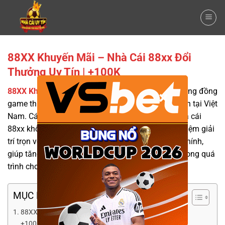
Chuyển
đến
nội
dung
88XX Khuyến Mãi – Nhà Cái 88xx Đổi
Thưởng Uy Tín | +100K
88XX Khuyến Mãi
luôn là chủ đề nóng hổi trong cộng đồng
×
×
game thủ và những người yêu thích cược trực tuyến tại Việt
Nam. Các chương trình khuyến mãi hấp dẫn từ nhà cái
88xx không chỉ giúp người chơi tận hưởng trải nghiệm giải
trí trọn vẹn mà còn mang lại lợi ích lớn về mặt tài chính,
giúp tăng cơ hội chiến thắng và giảm thiểu rủi ro trong quá
trình chơi.
MỤC LỤC
88XX Khuyến Mãi – Nhà Cái 88xx Đổi Thưởng Uy Tín |
+100K