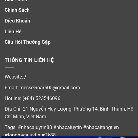
Chính Sách
Điều Khoản
Liên Hệ
Câu Hỏi Thường Gặp
THÔNG TIN LIÊN HỆ
Website:
/
Email:
messeeinar605@gmail.com
Hotline: (+84) 523546096
Địa Chỉ: 21 Nguyễn Huy Lượng, Phường 14, Bình Thạnh, Hồ
Chí Minh, Việt Nam
Tags: #nhacaiuytin88 #nhacaiuytin #nhacaitangtien
#topnhacaiuytin #
Tk88