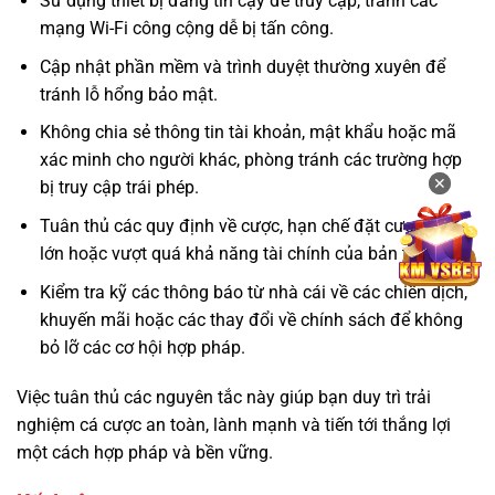
Sử dụng thiết bị đáng tin cậy để truy cập, tránh các
mạng Wi-Fi công cộng dễ bị tấn công.
Cập nhật phần mềm và trình duyệt thường xuyên để
tránh lỗ hổng bảo mật.
Không chia sẻ thông tin tài khoản, mật khẩu hoặc mã
xác minh cho người khác, phòng tránh các trường hợp
✕
✕
bị truy cập trái phép.
Tuân thủ các quy định về cược, hạn chế đặt cược quá
lớn hoặc vượt quá khả năng tài chính của bản thân.
Kiểm tra kỹ các thông báo từ nhà cái về các chiến dịch,
khuyến mãi hoặc các thay đổi về chính sách để không
bỏ lỡ các cơ hội hợp pháp.
Việc tuân thủ các nguyên tắc này giúp bạn duy trì trải
nghiệm cá cược an toàn, lành mạnh và tiến tới thắng lợi
một cách hợp pháp và bền vững.