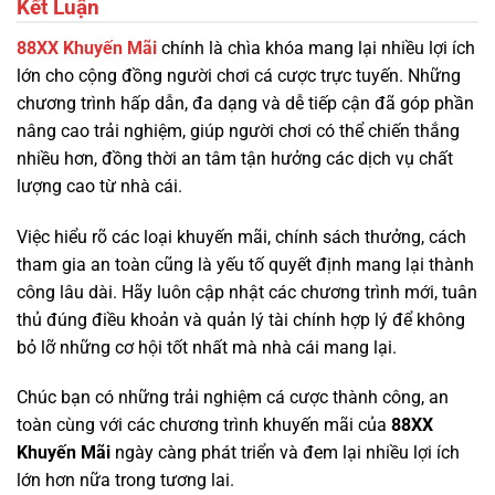
Kết Luận
88XX Khuyến Mãi
chính là chìa khóa mang lại nhiều lợi ích
lớn cho cộng đồng người chơi cá cược trực tuyến. Những
chương trình hấp dẫn, đa dạng và dễ tiếp cận đã góp phần
nâng cao trải nghiệm, giúp người chơi có thể chiến thắng
nhiều hơn, đồng thời an tâm tận hưởng các dịch vụ chất
lượng cao từ nhà cái.
Việc hiểu rõ các loại khuyến mãi, chính sách thưởng, cách
tham gia an toàn cũng là yếu tố quyết định mang lại thành
công lâu dài. Hãy luôn cập nhật các chương trình mới, tuân
thủ đúng điều khoản và quản lý tài chính hợp lý để không
bỏ lỡ những cơ hội tốt nhất mà nhà cái mang lại.
Chúc bạn có những trải nghiệm cá cược thành công, an
toàn cùng với các chương trình khuyến mãi của
88XX
Khuyến Mãi
ngày càng phát triển và đem lại nhiều lợi ích
lớn hơn nữa trong tương lai.