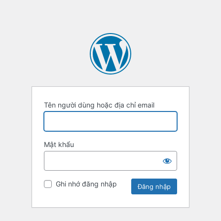
Tên người dùng hoặc địa chỉ email
Mật khẩu
Ghi nhớ đăng nhập