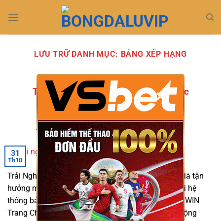
Chuyển
đến
nội
dung
LƯU TRỮ DANH MỤC:
BẢNG XẾP HẠNG
BẢNG XẾP HẠNG
×
×
Trải Nghiệm 13WIN – Sân Chơi Được
Bongdalu VIP Tin Chọn
ĐÃ ĐĂNG TRÊN
31/10/2025
BỞI
BONGDALUVIP.IT.COM
31
Th10
Trải Nghiệm 13WIN không chỉ là đặt cược, mà còn là tận
hưởng một thế giới giải trí trực tuyến đầy thú vị. Với hệ
thống bảo mật tiên tiến và kho trò chơi đa dạng, 13WIN
Trang Chủ nhanh chóng chiếm được lòng tin của cộng