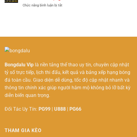
–
ở
Chức năng bình luận bị tắt
Sân
Casino
Chơi
Pg66
Được
–
Bongdalu
Sảnh
VIP
Casino
Tin
Đẳng
Chọn
Cấp
Với
Những
Trò
Chơi
Bongdalu Vip
là nền tảng thể thao uy tín, chuyên cập nhật
Đa
tỷ số trực tiếp, lịch thi đấu, kết quả và bảng xếp hạng bóng
Dạng
đá toàn cầu. Giao diện dễ dùng, tốc độ cập nhật nhanh và
thông tin chính xác giúp người hâm mộ không bỏ lỡ bất kỳ
diễn biến quan trọng.
Đối Tác Uy Tín:
PG99
|
U888
|
PG66
THAM GIA KÈO