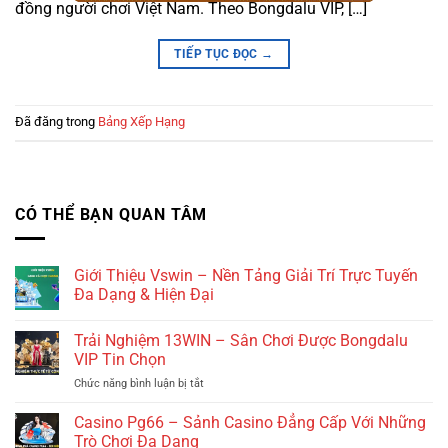
đồng người chơi Việt Nam. Theo Bongdalu VIP, […]
TIẾP TỤC ĐỌC
→
Đã đăng trong
Bảng Xếp Hạng
CÓ THỂ BẠN QUAN TÂM
Giới Thiệu Vswin – Nền Tảng Giải Trí Trực Tuyến
Đa Dạng & Hiện Đại
Trải Nghiệm 13WIN – Sân Chơi Được Bongdalu
VIP Tin Chọn
ở
Chức năng bình luận bị tắt
Trải
Nghiệm
Casino Pg66 – Sảnh Casino Đẳng Cấp Với Những
13WIN
Trò Chơi Đa Dạng