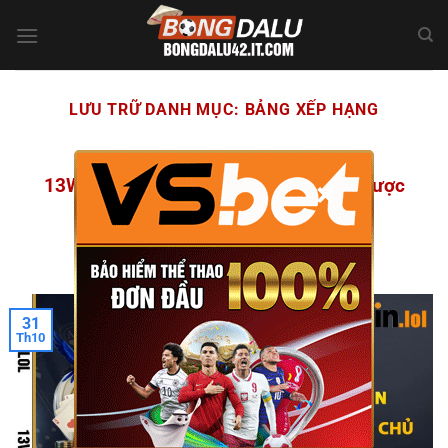
Chuyển
đến
nội
dung
LƯU TRỮ DANH MỤC:
BẢNG XẾP HẠNG
BẢNG XẾP HẠNG
×
×
13WIN Trang Chủ – Sân Chơi Uy Tín Được
Tin Chọn 2026
ĐÃ ĐĂNG TRÊN
31/10/2025
BỞI
BONGDALU42.IT.COM
31
Th10