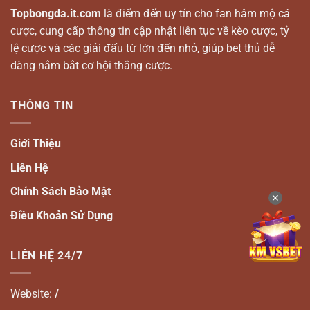
Topbongda.it.com
là điểm đến uy tín cho fan hâm mộ cá
cược, cung cấp thông tin cập nhật liên tục về kèo cược, tỷ
lệ cược và các giải đấu từ lớn đến nhỏ, giúp bet thủ dễ
dàng nắm bắt cơ hội thắng cược.
THÔNG TIN
Giới Thiệu
Liên Hệ
Chính Sách Bảo Mật
✕
Điều Khoản Sử Dụng
LIÊN HỆ 24/7
Website:
/