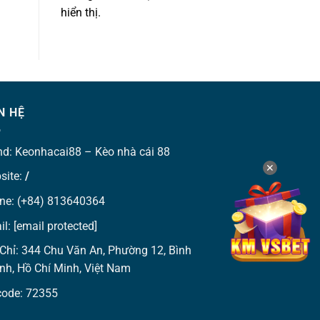
hiển thị.
N HỆ
nd: Keonhacai88 – Kèo nhà cái 88
✕
site:
/
ne: (+84) 813640364
il:
[email protected]
 Chỉ: 344 Chu Văn An, Phường 12, Bình
nh, Hồ Chí Minh, Việt Nam
code: 72355