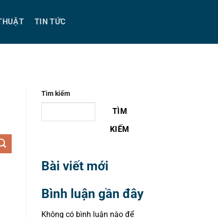
THUẬT
TIN TỨC
Tìm kiếm
TÌM
KIẾM
Bài viết mới
Bình luận gần đây
Không có bình luận nào để