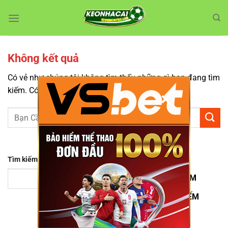
Chuyển
đến
nội
dung
Không kết quả
Có vẻ như chúng tôi không tìm thấy những gì bạn đang tìm
kiếm. Có lẽ việc tìm kiếm có thể giúp ích.
×
×
Tìm kiếm
TÌM
KIẾM