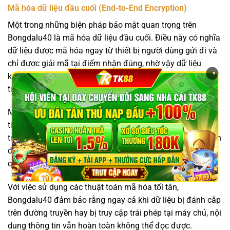
Mã hóa dữ liệu đầu cuối (End-to-End Encryption)
Một trong những biện pháp bảo mật quan trọng trên
Bongdalu40 là mã hóa dữ liệu đầu cuối. Điều này có nghĩa
dữ liệu được mã hóa ngay từ thiết bị người dùng gửi đi và
chỉ được giải mã tại điểm nhận đúng, nhờ vậy dữ liệu
×
không thể bị đọc trộm hoặc can thiệp trong quá trình
truyền tải.
Mã hóa đầu cuối góp phần làm giảm nguy cơ rò rỉ thông
tin, đặc biệt hiệu quả trong các giao dịch tài chính hoặc
trao đổi thông tin nhạy cảm. Đây là một tiêu chuẩn an ninh
đang được nhiều tổ chức lớn áp dụng nhằm đảm bảo
quyền riêng tư và bảo mật thông tin người dùng.
Với việc sử dụng các thuật toán mã hóa tối tân,
Bongdalu40 đảm bảo rằng ngay cả khi dữ liệu bị đánh cắp
trên đường truyền hay bị truy cập trái phép tại máy chủ, nội
dung thông tin vẫn hoàn toàn không thể đọc được.