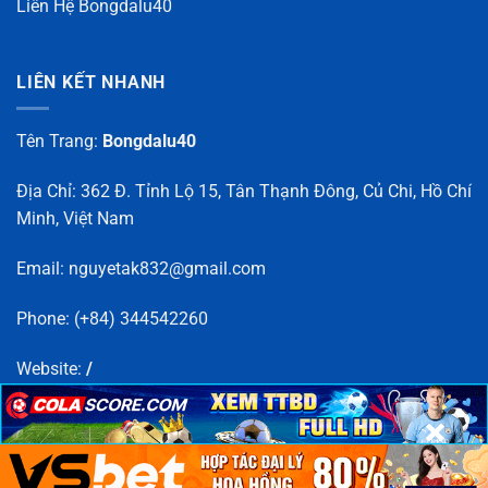
Liên Hệ Bongdalu40
LIÊN KẾT NHANH
Tên Trang:
Bongdalu40
Địa Chỉ: 362 Đ. Tỉnh Lộ 15, Tân Thạnh Đông, Củ Chi, Hồ Chí
Minh, Việt Nam
Email:
nguyetak832@gmail.com
Phone: (+84) 344542260
Website:
/
×
×
×
×
×
×
Copyright 2025 ©
bongdalu40
×