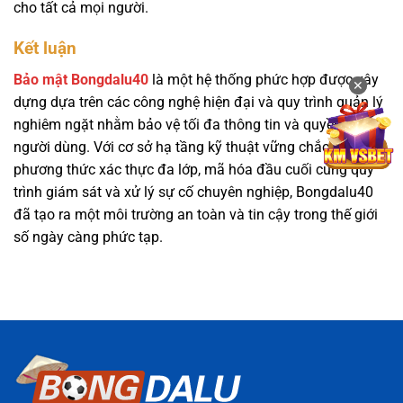
cho tất cả mọi người.
Kết luận
Bảo mật Bongdalu40
là một hệ thống phức hợp được xây
✕
✕
dựng dựa trên các công nghệ hiện đại và quy trình quản lý
nghiêm ngặt nhằm bảo vệ tối đa thông tin và quyền lợi
người dùng. Với cơ sở hạ tầng kỹ thuật vững chắc, các
phương thức xác thực đa lớp, mã hóa đầu cuối cùng quy
trình giám sát và xử lý sự cố chuyên nghiệp, Bongdalu40
đã tạo ra một môi trường an toàn và tin cậy trong thế giới
số ngày càng phức tạp.