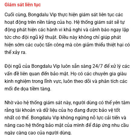
Giám sát liên tục
Cuối cùng, Bongdalu Vip thực hiện giám sát liên tục các
hoạt động trên nền tảng của họ. Hệ thống giám sát sẽ tự
động phát hiện các hành vi khả nghi và cảnh báo ngay lập
tức cho đội ngũ kỹ thuật. Điều này không chỉ giúp phát
hiện sớm các cuộc tấn công mà còn giảm thiểu thiệt hại có
thể xảy ra.
Đội ngũ của Bongdalu Vip luôn sẵn sàng 24/7 để xử lý các
vấn đề liên quan đến bảo mật. Họ có các chuyên gia giàu
kinh nghiệm trong lĩnh vực, luôn theo dõi và phân tích các
mối đe dọa tiềm tàng.
Nhờ vào hệ thống giám sát này, người dùng có thể yên tâm
rằng tài khoản và dữ liệu của họ đang được bảo vệ tốt
nhất có thể. Bongdalu Vip không ngừng nỗ lực cải tiến và
nâng cao hệ thống bảo mật của mình để đáp ứng nhu cầu
ngày càng cao của người dùng.