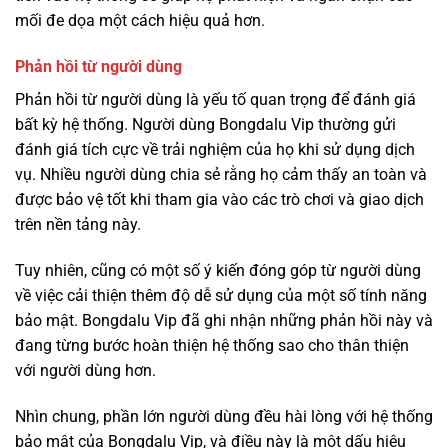
mối đe dọa một cách hiệu quả hơn.
Phản hồi từ người dùng
Phản hồi từ người dùng là yếu tố quan trọng để đánh giá
bất kỳ hệ thống. Người dùng Bongdalu Vip thường gửi
đánh giá tích cực về trải nghiệm của họ khi sử dụng dịch
vụ. Nhiều người dùng chia sẻ rằng họ cảm thấy an toàn và
được bảo vệ tốt khi tham gia vào các trò chơi và giao dịch
trên nền tảng này.
Tuy nhiên, cũng có một số ý kiến đóng góp từ người dùng
về việc cải thiện thêm độ dễ sử dụng của một số tính năng
bảo mật. Bongdalu Vip đã ghi nhận những phản hồi này và
đang từng bước hoàn thiện hệ thống sao cho thân thiện
với người dùng hơn.
Nhìn chung, phần lớn người dùng đều hài lòng với hệ thống
bảo mật của Bongdalu Vip, và điều này là một dấu hiệu