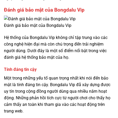
Đánh giá bảo mật của Bongdalu Vip
Đánh giá bảo mật của Bongdalu Vip
Hệ thống của Bongdalu Vip không chỉ tập trung vào các
công nghệ hiện đại mà còn chú trọng đến trải nghiệm
người dùng. Dưới đây là một số điểm nổi bật trong việc
đánh giá hệ thống bảo mật của họ.
Tính đáng tin cậy
Một trong những yếu tố quan trọng nhất khi nói đến bảo
mật là tính đáng tin cậy. Bongdalu Vip đã xây dựng được
uy tín trong cộng đồng người dùng qua nhiều năm hoạt
động. Những phản hồi tích cực từ người chơi cho thấy họ
cảm thấy an toàn khi tham gia vào các hoạt động trên
trang web.