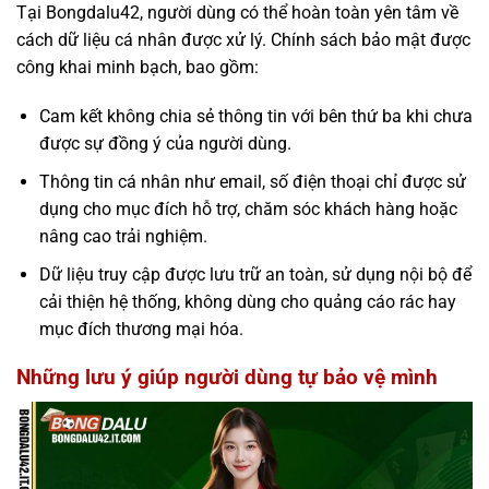
Tại Bongdalu42, người dùng có thể hoàn toàn yên tâm về
cách dữ liệu cá nhân được xử lý. Chính sách bảo mật được
công khai minh bạch, bao gồm:
Cam kết không chia sẻ thông tin với bên thứ ba khi chưa
được sự đồng ý của người dùng.
Thông tin cá nhân như email, số điện thoại chỉ được sử
dụng cho mục đích hỗ trợ, chăm sóc khách hàng hoặc
nâng cao trải nghiệm.
Dữ liệu truy cập được lưu trữ an toàn, sử dụng nội bộ để
cải thiện hệ thống, không dùng cho quảng cáo rác hay
mục đích thương mại hóa.
Những lưu ý giúp người dùng tự bảo vệ mình