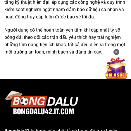
tầng kỹ thuật hiện đại, áp dụng các công nghệ và quy trình
kiểm soát nghiêm ngặt nhằm đảm bảo dữ liệu cá nhân và
hoạt động truy cập luôn được bảo vệ tối đa.
Người dùng có thể hoàn toàn yên tâm khi cập nhật tỷ số
bóng đá, theo dõi các trận đấu yêu thích hay trải nghiệm
những tính năng tiện ích khác, tất cả đều diễn ra trong một
môi trường an toàn, minh bạch và đáng tin cậy.
✕
✕
Bongdalu42
là trang cập nhật tỷ số bóng đá trực tuyến