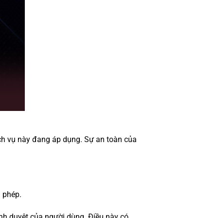
ch vụ này đang áp dụng. Sự an toàn của
 phép.
nh duyệt của người dùng. Điều này có