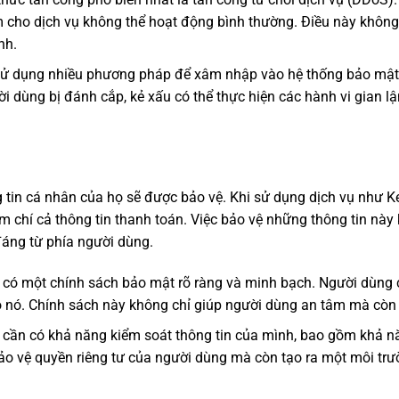
 cho dịch vụ không thể hoạt động bình thường. Điều này không
nh.
 sử dụng nhiều phương pháp để xâm nhập vào hệ thống bảo mật
i dùng bị đánh cắp, kẻ xấu có thể thực hiện các hành vi gian lận
tin cá nhân của họ sẽ được bảo vệ. Khi sử dụng dịch vụ như K
ậm chí cả thông tin thanh toán. Việc bảo vệ những thông tin này
đáng từ phía người dùng.
 có một chính sách bảo mật rõ ràng và minh bạch. Người dùng cầ
o nó. Chính sách này không chỉ giúp người dùng an tâm mà còn 
 cần có khả năng kiểm soát thông tin của mình, bao gồm khả n
 bảo vệ quyền riêng tư của người dùng mà còn tạo ra một môi trư