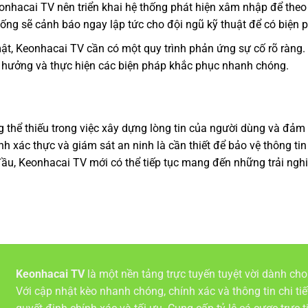
eonhacai TV nên triển khai hệ thống phát hiện xâm nhập để theo
ống sẽ cảnh báo ngay lập tức cho đội ngũ kỹ thuật để có biện p
mật, Keonhacai TV cần có một quy trình phản ứng sự cố rõ ràng
 hưởng và thực hiện các biện pháp khắc phục nhanh chóng.
thể thiếu trong việc xây dựng lòng tin của người dùng và đảm 
nh xác thực và giám sát an ninh là cần thiết để bảo vệ thông t
đầu, Keonhacai TV mới có thể tiếp tục mang đến những trải ngh
Keonhacai TV
là một nền tảng trực tuyến tuyệt vời dành c
Với cập nhật kèo nhanh chóng, chính xác và thông tin chi tiế