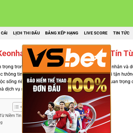
 CÁI
LỊCH THI ĐẤU
BẢNG XẾP HẠNG
LIVE SCORE
TIN TỨC
Keonhacai TV – Khẳng Định Uy Tín Từ
×
×
trọng trong thời đại số hiện nay, nơi mà thông tin cá nhân và 
các thông tin này không chỉ giúp người dùng an tâm khi tận hư
c sống riêng tư của họ. Cùng nhau khám phá tầm quan trọng c
à dịch vụ này đang áp dụng.
Từ Niềm Tin
ng