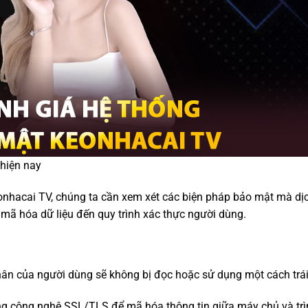
hiện nay
nhacai TV, chúng ta cần xem xét các biện pháp bảo mật mà dị
 mã hóa dữ liệu đến quy trình xác thực người dùng.
ân của người dùng sẽ không bị đọc hoặc sử dụng một cách trái
g công nghệ SSL/TLS để mã hóa thông tin giữa máy chủ và trì