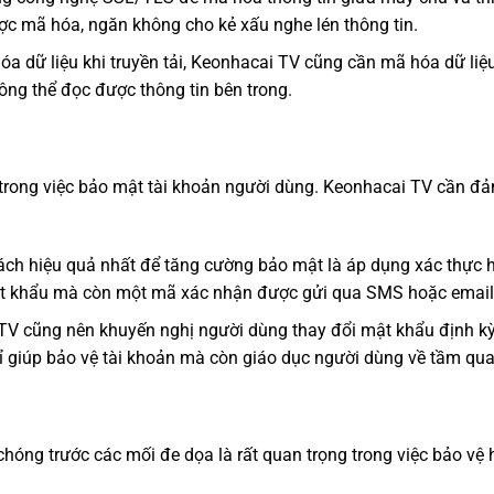
được mã hóa, ngăn không cho kẻ xấu nghe lén thông tin.
óa dữ liệu khi truyền tải, Keonhacai TV cũng cần mã hóa dữ liệu
ông thể đọc được thông tin bên trong.
t trong việc bảo mật tài khoản người dùng. Keonhacai TV cần đ
ách hiệu quả nhất để tăng cường bảo mật là áp dụng xác thực h
ật khẩu mà còn một mã xác nhận được gửi qua SMS hoặc email
TV cũng nên khuyến nghị người dùng thay đổi mật khẩu định kỳ
 giúp bảo vệ tài khoản mà còn giáo dục người dùng về tầm qua
chóng trước các mối đe dọa là rất quan trọng trong việc bảo vệ