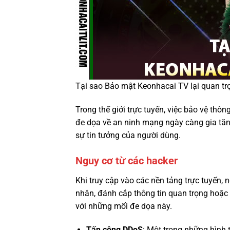
Tại sao Bảo mật Keonhacai TV lại quan tr
Trong thế giới trực tuyến, việc bảo vệ thôn
đe dọa về an ninh mạng ngày càng gia tăng
sự tin tưởng của người dùng.
Nguy cơ từ các hacker
Khi truy cập vào các nền tảng trực tuyến,
nhân, đánh cắp thông tin quan trọng hoặc 
với những mối đe dọa này.
Tấn công DDoS
: Một trong những hình 