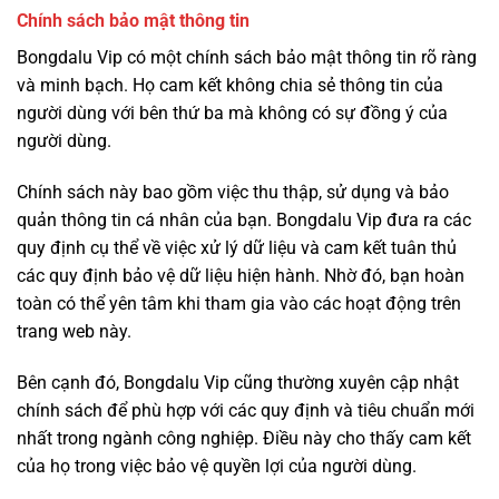
Chính sách bảo mật thông tin
Bongdalu Vip có một chính sách bảo mật thông tin rõ ràng
và minh bạch. Họ cam kết không chia sẻ thông tin của
người dùng với bên thứ ba mà không có sự đồng ý của
người dùng.
Chính sách này bao gồm việc thu thập, sử dụng và bảo
quản thông tin cá nhân của bạn. Bongdalu Vip đưa ra các
quy định cụ thể về việc xử lý dữ liệu và cam kết tuân thủ
các quy định bảo vệ dữ liệu hiện hành. Nhờ đó, bạn hoàn
toàn có thể yên tâm khi tham gia vào các hoạt động trên
trang web này.
Bên cạnh đó, Bongdalu Vip cũng thường xuyên cập nhật
chính sách để phù hợp với các quy định và tiêu chuẩn mới
nhất trong ngành công nghiệp. Điều này cho thấy cam kết
của họ trong việc bảo vệ quyền lợi của người dùng.