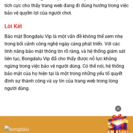
tích cực cho thấy trang web đang đi đúng hướng trong việc
bảo vệ quyền lợi của người chơi.
Lời Kết
Bảo mật Bongdalu Vip là một vấn đề không thể xem nhẹ
trong bối cảnh công nghệ ngày càng phát triển. Với các
tính năng bảo mật thông tin rõ ràng, và hệ thống giám sát
liên tục, Bongdalu Vip đã cho thấy được nỗ lực không
ngừng trong việc bảo vệ người dùng. Có thể nói, hệ thống
bảo mật của họ hiện tại là một trong những yếu tố quyết
định sự thành công và uy tín của trang web trong lòng
người dùng.
✕
✕