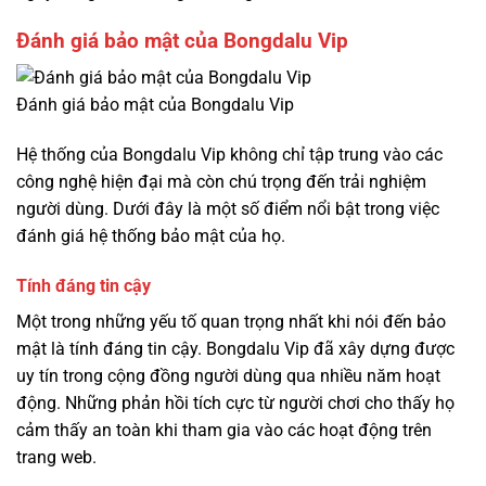
Đánh giá bảo mật của Bongdalu Vip
Đánh giá bảo mật của Bongdalu Vip
Hệ thống của Bongdalu Vip không chỉ tập trung vào các
công nghệ hiện đại mà còn chú trọng đến trải nghiệm
người dùng. Dưới đây là một số điểm nổi bật trong việc
đánh giá hệ thống bảo mật của họ.
Tính đáng tin cậy
Một trong những yếu tố quan trọng nhất khi nói đến bảo
mật là tính đáng tin cậy. Bongdalu Vip đã xây dựng được
uy tín trong cộng đồng người dùng qua nhiều năm hoạt
động. Những phản hồi tích cực từ người chơi cho thấy họ
cảm thấy an toàn khi tham gia vào các hoạt động trên
trang web.