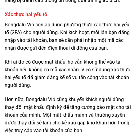
năng bị đánh cắp thông tin trong quá trình giao dịch.
Xác thực hai yếu tố
Bongdalu Vip còn áp dụng phương thức xác thực hai yếu
tố (2FA) cho người dùng. Khi kích hoạt, mỗi lần bạn đăng
nhập vào tài khoản, bạn sẽ cần phải nhập một mã xác
nhận được gửi đến điện thoại di động của bạn.
Khi ai đó có được mật khẩu, họ vẫn không thể vào tài
khoản nếu không có mã xác nhận. Việc sử dụng xác thực
hai yếu tố đã giảm đáng kể số vụ tấn công vào tài khoản
người dùng.
Hơn nữa, Bongdalu Vip cũng khuyến khích người dùng
thay đổi mật khẩu định kỳ để tăng cường bảo mật cho tài
khoản của mình. Một mật khẩu mạnh và thường xuyên
được thay đổi sẽ làm cho kẻ xấu gặp khó khăn hơn trong
việc truy cập vào tài khoản của bạn.