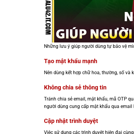
Những lưu ý giúp người dùng tự bảo vệ m
Tạo mật khẩu mạnh
Nên dùng kết hợp chữ hoa, thường, số và k
Không chia sẻ thông tin
Tránh chia sẻ email, mật khẩu, mã OTP qu
người dùng cung cấp mật khẩu qua email h
Cập nhật trình duyệt
Việc sử dụng các trình duyệt hiện đại cù