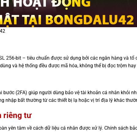
u42
 256-bit – tiêu chuẩn được sử dụng bởi các ngân hàng và tổ 
i dùng và hệ thống đều được mã hóa, không thể bị đọc trộm hay 
 bước (2FA) giúp người dùng bảo vệ tài khoản cá nhân khỏi nhữ
nhập bất thường từ các thiết bị lạ hoặc vị trí địa lý khác thườ
 riêng tư
oàn yên tâm về cách dữ liệu cá nhân được xử lý. Chính sách b