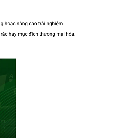
ng hoặc nâng cao trải nghiệm.
o rác hay mục đích thương mại hóa.