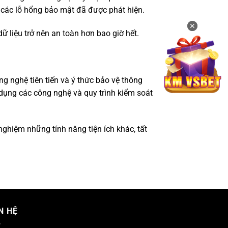
 các lỗ hổng bảo mật đã được phát hiện.
✕
✕
dữ liệu trở nên an toàn hơn bao giờ hết.
g nghệ tiên tiến và ý thức bảo vệ thông
 dụng các công nghệ và quy trình kiểm soát
nghiệm những tính năng tiện ích khác, tất
N HỆ