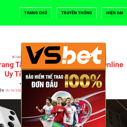
TRANG CHỦ
TRUYỀN THỐNG
HIỆN ĐẠI
×
BÍ QUYẾT CHƠI
rang Tài Xỉu, App Game Tài Xỉu Online
Uy Tín 2025
RÊN
19/10/2025
BỞI
TOP10GAMEBAI.IT.COM