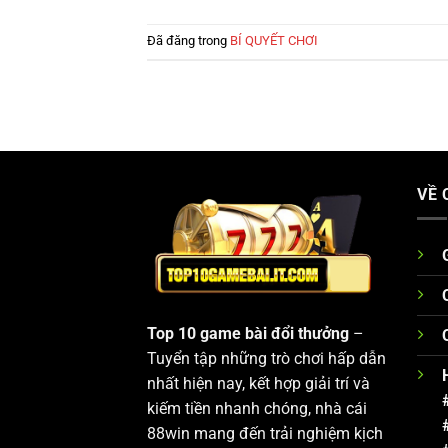
Đã đăng trong
BÍ QUYẾT CHƠI
VỀ 
Top 10 game bài đổi thưởng
–
Tuyển tập những trò chơi hấp dẫn
nhất hiện nay, kết hợp giải trí và
kiếm tiền nhanh chóng,
nhà cái
88win
mang đến trải nghiệm kịch