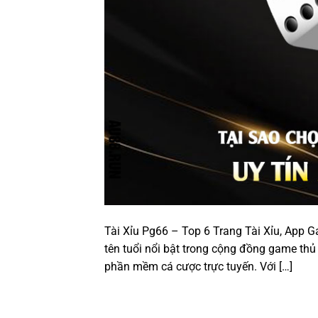
Tài Xỉu Pg66 – Top 6 Trang Tài Xỉu, App G
tên tuổi nổi bật trong cộng đồng game thủ
phần mềm cá cược trực tuyến. Với […]