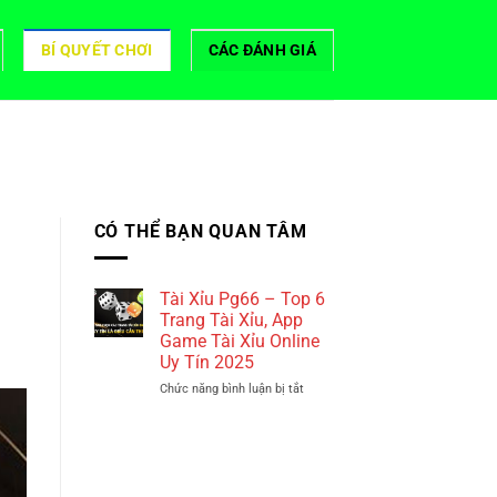
BÍ QUYẾT CHƠI
CÁC ĐÁNH GIÁ
CÓ THỂ BẠN QUAN TÂM
Tài Xỉu Pg66 – Top 6
Trang Tài Xỉu, App
Game Tài Xỉu Online
Uy Tín 2025
ở
Chức năng bình luận bị tắt
Tài
Xỉu
Pg66
–
Top