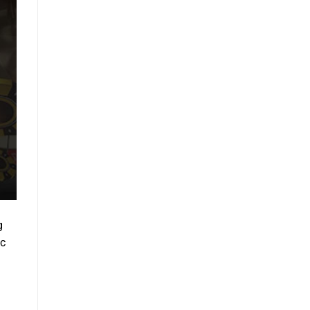
6
Trang
Tài
Xỉu,
App
Game
Tài
Xỉu
Online
Uy
Tín
2025
g
ác