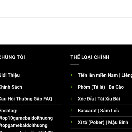
CHÚNG TÔI
THỂ LOẠI CHÍNH
Giới Thiệu
Tiến lên miền Nam | Liên
Chính Sách
Phỏm (Tá lả) | Ba Cào
Câu Hỏi Thường Gặp FAQ
Xóc Đĩa | Tài Xỉu Bài
Hashtag:
Baccarat | Sâm Lốc
#top10gamebaidoithuong
Xì tố (Poker) | Mậu Binh
#topgamebaidoithuong