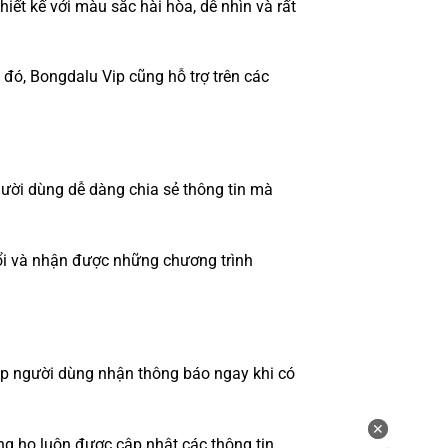
iết kế với màu sắc hài hòa, dễ nhìn và rất
đó, Bongdalu Vip cũng hỗ trợ trên các
gười dùng dễ dàng chia sẻ thông tin mà
hổi và nhận được những chương trình
ép người dùng nhận thông báo ngay khi có
✕
✕
ng họ luôn được cập nhật các thông tin