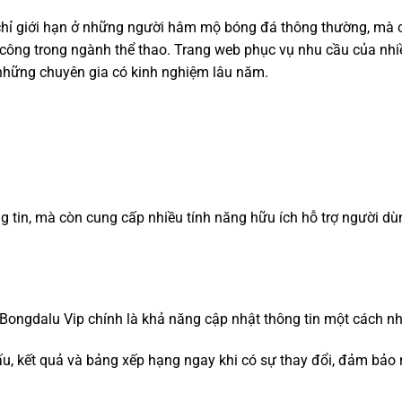
chỉ giới hạn ở những người hâm mộ bóng đá thông thường, mà c
 công trong ngành thể thao. Trang web phục vụ nhu cầu của nh
những chuyên gia có kinh nghiệm lâu năm.
 tin, mà còn cung cấp nhiều tính năng hữu ích hỗ trợ người dùng
ongdalu Vip chính là khả năng cập nhật thông tin một cách n
đấu, kết quả và bảng xếp hạng ngay khi có sự thay đổi, đảm bả