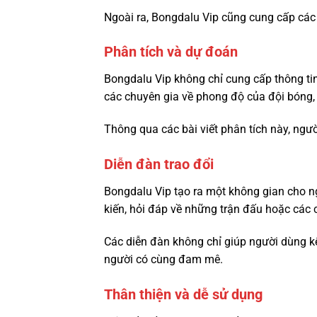
Ngoài ra, Bongdalu Vip cũng cung cấp các 
Phân tích và dự đoán
Bongdalu Vip không chỉ cung cấp thông tin 
các chuyên gia về phong độ của đội bóng, 
Thông qua các bài viết phân tích này, ngư
Diễn đàn trao đổi
Bongdalu Vip tạo ra một không gian cho ng
kiến, hỏi đáp về những trận đấu hoặc các 
Các diễn đàn không chỉ giúp người dùng kế
người có cùng đam mê.
Thân thiện và dễ sử dụng