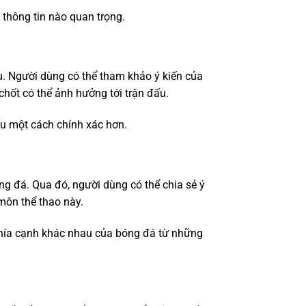
 thông tin nào quan trọng.
ấu. Người dùng có thể tham khảo ý kiến của
hốt có thể ảnh hưởng tới trận đấu.
ấu một cách chính xác hơn.
ng đá. Qua đó, người dùng có thể chia sẻ ý
môn thể thao này.
 khía cạnh khác nhau của bóng đá từ những