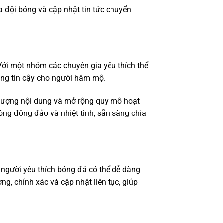
a đội bóng và cập nhật tin tức chuyển
Với một nhóm các chuyên gia yêu thích thể
áng tin cậy cho người hâm mộ.
t lượng nội dung và mở rộng quy mô hoạt
ồng đông đảo và nhiệt tình, sẵn sàng chia
 người yêu thích bóng đá có thể dễ dàng
ng, chính xác và cập nhật liên tục, giúp