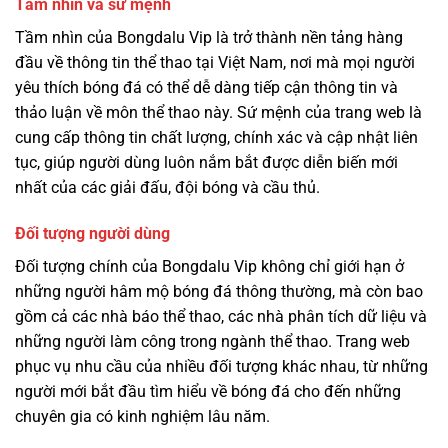
Tầm nhìn và sứ mệnh
Tầm nhìn của Bongdalu Vip là trở thành nền tảng hàng
đầu về thông tin thể thao tại Việt Nam, nơi mà mọi người
yêu thích bóng đá có thể dễ dàng tiếp cận thông tin và
thảo luận về môn thể thao này. Sứ mệnh của trang web là
cung cấp thông tin chất lượng, chính xác và cập nhật liên
tục, giúp người dùng luôn nắm bắt được diễn biến mới
nhất của các giải đấu, đội bóng và cầu thủ.
Đối tượng người dùng
Đối tượng chính của Bongdalu Vip không chỉ giới hạn ở
những người hâm mộ bóng đá thông thường, mà còn bao
gồm cả các nhà báo thể thao, các nhà phân tích dữ liệu và
những người làm công trong ngành thể thao. Trang web
phục vụ nhu cầu của nhiều đối tượng khác nhau, từ những
người mới bắt đầu tìm hiểu về bóng đá cho đến những
chuyên gia có kinh nghiệm lâu năm.