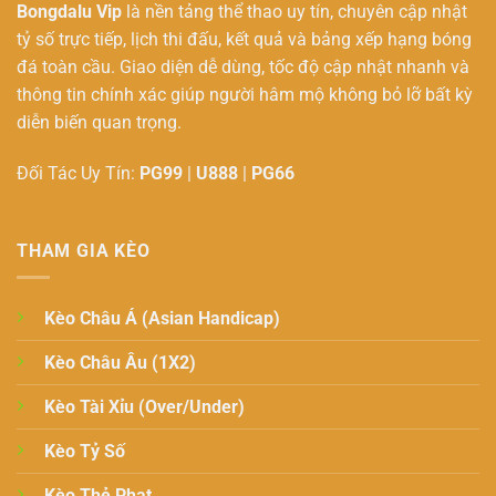
Bongdalu Vip
là nền tảng thể thao uy tín, chuyên cập nhật
tỷ số trực tiếp, lịch thi đấu, kết quả và bảng xếp hạng bóng
đá toàn cầu. Giao diện dễ dùng, tốc độ cập nhật nhanh và
thông tin chính xác giúp người hâm mộ không bỏ lỡ bất kỳ
diễn biến quan trọng.
Đối Tác Uy Tín:
PG99
|
U888
|
PG66
THAM GIA KÈO
Kèo Châu Á (Asian Handicap)
Kèo Châu Âu (1X2)
Kèo Tài Xỉu (Over/Under)
Kèo Tỷ Số
Kèo Thẻ Phạt