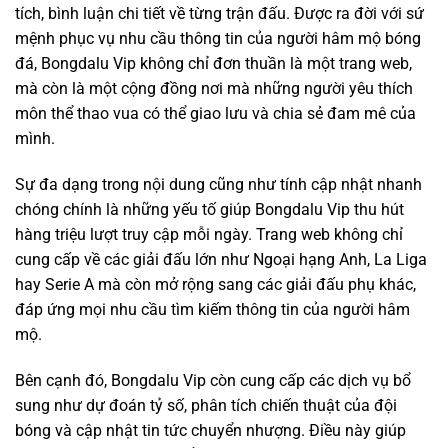
tích, bình luận chi tiết về từng trận đấu. Được ra đời với sứ
mệnh phục vụ nhu cầu thông tin của người hâm mộ bóng
đá, Bongdalu Vip không chỉ đơn thuần là một trang web,
mà còn là một cộng đồng nơi mà những người yêu thích
môn thể thao vua có thể giao lưu và chia sẻ đam mê của
mình.
Sự đa dạng trong nội dung cũng như tính cập nhật nhanh
chóng chính là những yếu tố giúp Bongdalu Vip thu hút
hàng triệu lượt truy cập mỗi ngày. Trang web không chỉ
cung cấp về các giải đấu lớn như Ngoại hạng Anh, La Liga
hay Serie A mà còn mở rộng sang các giải đấu phụ khác,
đáp ứng mọi nhu cầu tìm kiếm thông tin của người hâm
mộ.
Bên cạnh đó, Bongdalu Vip còn cung cấp các dịch vụ bổ
sung như dự đoán tỷ số, phân tích chiến thuật của đội
bóng và cập nhật tin tức chuyển nhượng. Điều này giúp