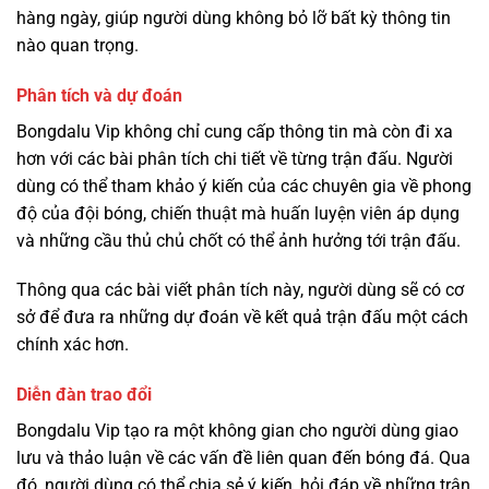
hàng ngày, giúp người dùng không bỏ lỡ bất kỳ thông tin
nào quan trọng.
Phân tích và dự đoán
Bongdalu Vip không chỉ cung cấp thông tin mà còn đi xa
hơn với các bài phân tích chi tiết về từng trận đấu. Người
dùng có thể tham khảo ý kiến của các chuyên gia về phong
độ của đội bóng, chiến thuật mà huấn luyện viên áp dụng
và những cầu thủ chủ chốt có thể ảnh hưởng tới trận đấu.
Thông qua các bài viết phân tích này, người dùng sẽ có cơ
sở để đưa ra những dự đoán về kết quả trận đấu một cách
chính xác hơn.
Diễn đàn trao đổi
Bongdalu Vip tạo ra một không gian cho người dùng giao
lưu và thảo luận về các vấn đề liên quan đến bóng đá. Qua
đó, người dùng có thể chia sẻ ý kiến, hỏi đáp về những trận