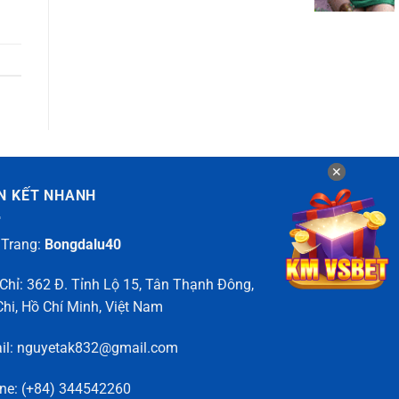
✕
✕
ÊN KẾT NHANH
 Trang:
Bongdalu40
 Chỉ: 362 Đ. Tỉnh Lộ 15, Tân Thạnh Đông,
Chi, Hồ Chí Minh, Việt Nam
il:
nguyetak832@gmail.com
ne: (+84) 344542260