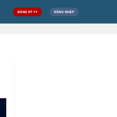
ĐĂNG KÝ ++
ĐĂNG NHẬP