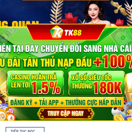
Tín Để Cá Cược Tại Việt Nam Nhà Cái Pg66 là một trong những 
ững ai yêu thích cá cược thể thao, casino trực tuyến và các trò
TIẾP TỤC ĐỌC
→