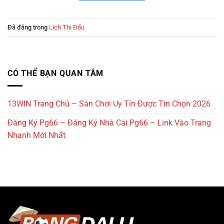
Đã đăng trong
Lịch Thi Đấu
CÓ THỂ BẠN QUAN TÂM
13WIN Trang Chủ – Sân Chơi Uy Tín Được Tin Chọn 2026
Đăng Ký Pg66 – Đăng Ký Nhà Cái Pg66 – Link Vào Trang
Nhanh Mới Nhất