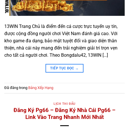
13WIN Trang Chủ là điểm đến cá cược trực tuyến uy tín,
được cộng đồng người chơi Việt Nam đánh giá cao. Với
kho game đa dạng, bảo mật tuyệt đối và giao diện thân
thiện, nhà cái này mang đến trải nghiệm giải trí trọn vẹn
cho tất cả người chơi. Theo Bongdalu42, 13WIN […]
TIẾP TỤC ĐỌC
→
Đã đăng trong
Bảng Xếp Hạng
LỊCH THI ĐẤU
Đăng Ký Pg66 – Đăng Ký Nhà Cái Pg66 –
Link Vào Trang Nhanh Mới Nhất