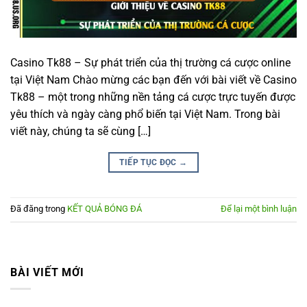
Casino Tk88 – Sự phát triển của thị trường cá cược online
tại Việt Nam Chào mừng các bạn đến với bài viết về Casino
Tk88 – một trong những nền tảng cá cược trực tuyến được
yêu thích và ngày càng phổ biến tại Việt Nam. Trong bài
viết này, chúng ta sẽ cùng […]
TIẾP TỤC ĐỌC
→
Đã đăng trong
KẾT QUẢ BÓNG ĐÁ
Để lại một bình luận
BÀI VIẾT MỚI