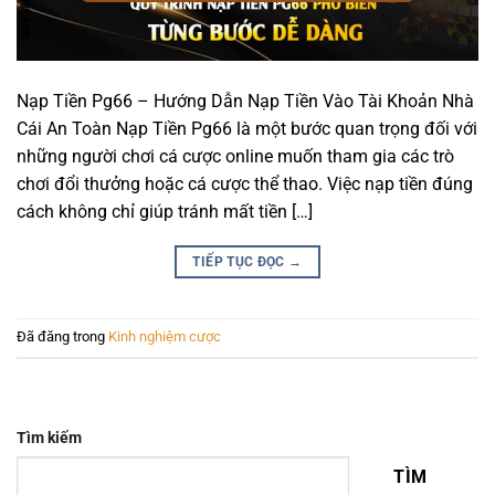
Nạp Tiền Pg66 – Hướng Dẫn Nạp Tiền Vào Tài Khoản Nhà
Cái An Toàn Nạp Tiền Pg66 là một bước quan trọng đối với
những người chơi cá cược online muốn tham gia các trò
chơi đổi thưởng hoặc cá cược thể thao. Việc nạp tiền đúng
cách không chỉ giúp tránh mất tiền […]
TIẾP TỤC ĐỌC
→
Đã đăng trong
Kinh nghiệm cược
Tìm kiếm
TÌM