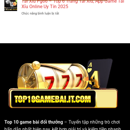
Tài Xỉu Pg66 – Top 6 Trang Tài Xỉu, App Game Tài
Xỉu Online Uy Tín 2025
ở
Chức năng bình luận bị tắt
Tài
Xỉu
Pg66
–
Top
6
Trang
Tài
Xỉu,
App
Game
Tài
Xỉu
Online
Uy
Tín
2025
Top 10 game bài đổi thưởng
– Tuyển tập những trò chơi
hấp dẫn nhất hiện nay, kết hợp giải trí và kiếm tiền nhanh