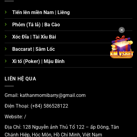
Tiến lên miền Nam | Liêng
Phỏm (Tá lả) | Ba Cào
✕
Xóc Đĩa | Tài Xỉu Bài
Baccarat | Sâm Lốc
Xì tố (Poker) | Mậu Binh
LIÊN HỆ QUA
Gmail:
kathanmomibarry@gmail.com
Điện Thoại: (+84) 586528122
Website:
/
Địa Chỉ: 128 Nguyễn ảnh Thủ Tổ 122 – ấp Đông, Tân
Chánh Hiệp, Hóc Môn, Hồ Chí Minh, Việt Nam