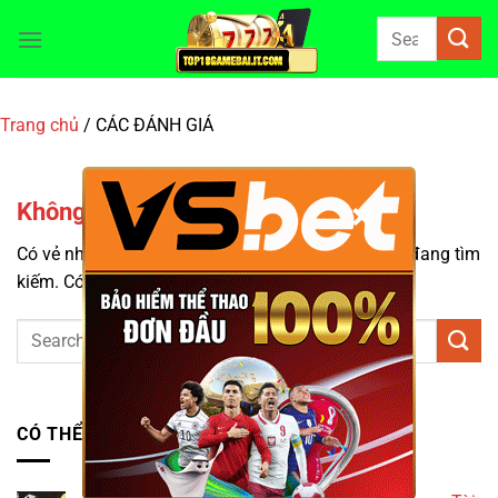
Chuyển
đến
nội
dung
Trang chủ
/
CÁC ĐÁNH GIÁ
×
Không kết quả
Có vẻ như chúng tôi không tìm thấy những gì bạn đang tìm
kiếm. Có lẽ việc tìm kiếm có thể giúp ích.
CÓ THỂ BẠN QUAN TÂM