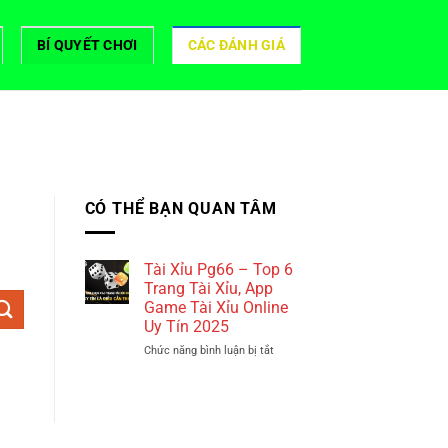
BÍ QUYẾT CHƠI
CÁC ĐÁNH GIÁ
CÓ THỂ BẠN QUAN TÂM
Tài Xỉu Pg66 – Top 6
Trang Tài Xỉu, App
Game Tài Xỉu Online
Uy Tín 2025
ở
Chức năng bình luận bị tắt
Tài
Xỉu
Pg66
–
Top