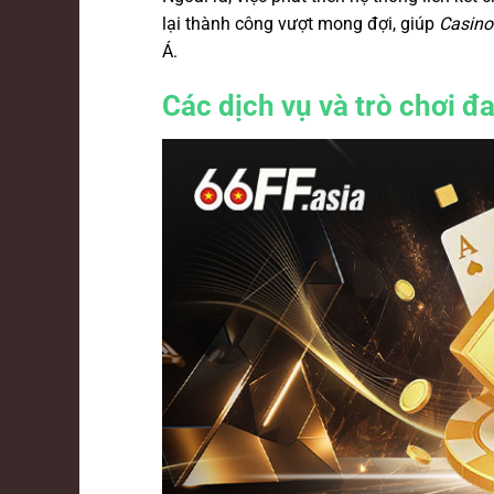
lại thành công vượt mong đợi, giúp
Casino
Á.
Các dịch vụ và trò chơi đa