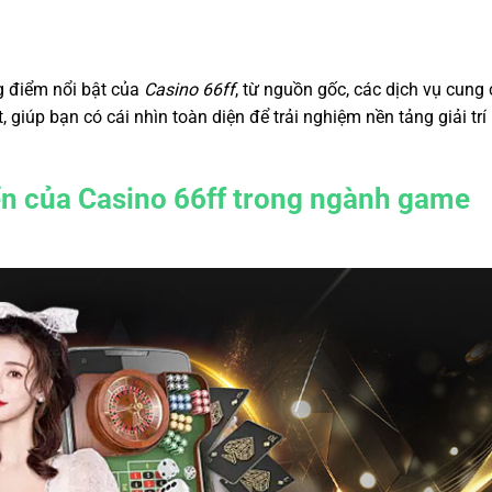
g điểm nổi bật của
Casino 66ff
, từ nguồn gốc, các dịch vụ cung
 giúp bạn có cái nhìn toàn diện để trải nghiệm nền tảng giải trí
iển của Casino 66ff trong ngành game