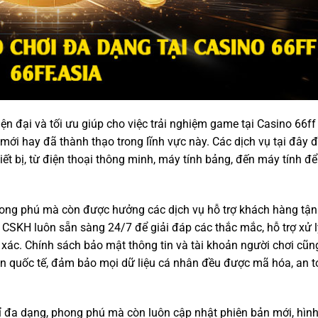
iện đại và tối ưu giúp cho việc trải nghiệm game tại Casino 66ff
ới hay đã thành thạo trong lĩnh vực này. Các dịch vụ tại đây 
iết bị, từ điện thoại thông minh, máy tính bảng, đến máy tính để
ong phú mà còn được hưởng các dịch vụ hỗ trợ khách hàng tận
à CSKH luôn sẵn sàng 24/7 để giải đáp các thắc mắc, hỗ trợ xử l
xác. Chính sách bảo mật thông tin và tài khoản người chơi cũn
ẩn quốc tế, đảm bảo mọi dữ liệu cá nhân đều được mã hóa, an 
hỉ đa dạng, phong phú mà còn luôn cập nhật phiên bản mới, hìn