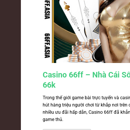
Casino 66ff – Nhà Cái S
66k
Trong thế giới game bài trực tuyến và casi
hút hàng triệu người chơi từ khắp nơi trên 
nhiều ưu đãi hấp dẫn, Casino 66ff đã khẳn
game thủ.