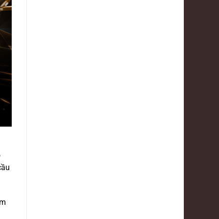
o
cầu
ệm