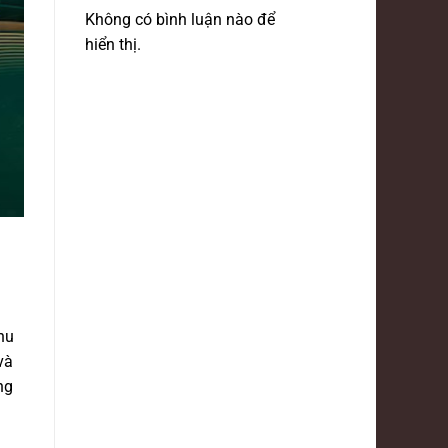
Không có bình luận nào để
hiển thị.
hu
và
ng