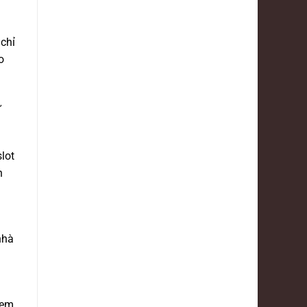
 chỉ
o
ự
lot
n
i
nhà
đem