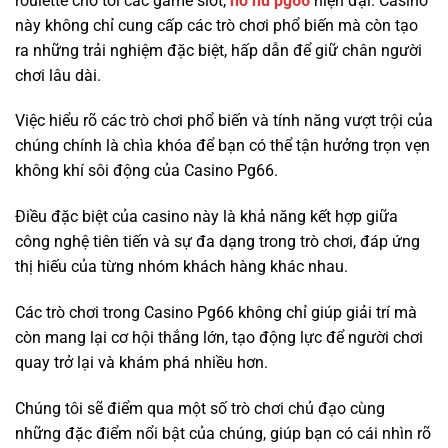
roulette cho tới các game slot,
nổ hũ pg66
hiện đại. Casino
này không chỉ cung cấp các trò chơi phổ biến mà còn tạo
ra những trải nghiệm đặc biệt, hấp dẫn để giữ chân người
chơi lâu dài.
Việc hiểu rõ các trò chơi phổ biến và tính năng vượt trội của
chúng chính là chìa khóa để bạn có thể tận hưởng trọn vẹn
không khí sôi động của Casino Pg66.
Điều đặc biệt của casino này là khả năng kết hợp giữa
công nghệ tiên tiến và sự đa dạng trong trò chơi, đáp ứng
thị hiếu của từng nhóm khách hàng khác nhau.
Các trò chơi trong Casino Pg66 không chỉ giúp giải trí mà
còn mang lại cơ hội thắng lớn, tạo động lực để người chơi
quay trở lại và khám phá nhiều hơn.
Chúng tôi sẽ điểm qua một số trò chơi chủ đạo cùng
những đặc điểm nổi bật của chúng, giúp bạn có cái nhìn rõ