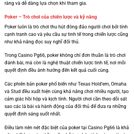
ràng và dễ dàng lựa chọn khi tham gia.
Poker – Trò chơi của chiến lược và kỹ năng
Poker luôn là trò chơi thu hút đông đảo người chơi bởi tính
cạnh tranh cao và yêu cầu sự tinh tế trong chiến lược cũng
như khả năng đọc suy nghĩ đối thủ.
Trong Casino Pg66, poker không chỉ đơn thuần là trò chơi
đánh bài, mà còn là nghệ thuật chiến lược tinh tế, nơi mỗi
quyết định đều ảnh hưởng đến kết quả cuối cùng.
Các phiên bản poker phổ biến như Texas Hold’em, Omaha
và Stud đều xuất hiện cùng khả năng chơi nhiều người, tạo
cảm giác hồi hộp và kịch tính. Người chơi cần theo dõi sát
sao các lá bài và hành động của đối thủ để đưa ra những
quyết định sáng suốt nhất.
Điều làm nên nét đặc biệt của poker tại Casino Pg66 là khả