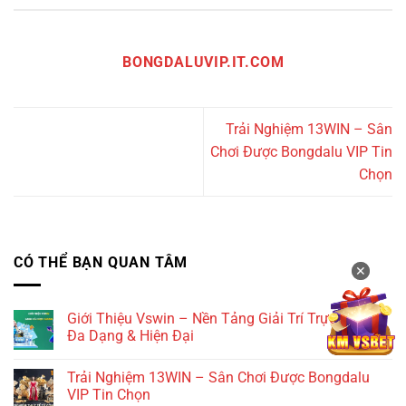
BONGDALUVIP.IT.COM
Trải Nghiệm 13WIN – Sân
Chơi Được Bongdalu VIP Tin
Chọn
CÓ THỂ BẠN QUAN TÂM
✕
✕
Giới Thiệu Vswin – Nền Tảng Giải Trí Trực Tuyến
Đa Dạng & Hiện Đại
Trải Nghiệm 13WIN – Sân Chơi Được Bongdalu
VIP Tin Chọn