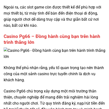
Ngoài ra, các slot game còn được thiết kế để phù hợp với
mọi thiết bị, từ máy tính để bàn đến điện thoại di động,
giúp người chơi dễ dàng truy cập và thư giãn bất cứ nơi
nào, bất cứ khi nào.
Casino Pg66 – Đồng hành cùng bạn trên hành
trình thắng lớn
Không thể phủ nhận rằng, yếu tố quan trọng tạo nên thành
công của một sảnh casino trực tuyến chính là dịch vụ
khách hàng.
Casino Pg66 chú trọng xây dựng một môi trường thân
thiện, chuyên nghiệp để mang đến trải nghiệm hài lòng
nhất cho người chơi. Từ quy trình đăng ký, nạp/rút tiền đến