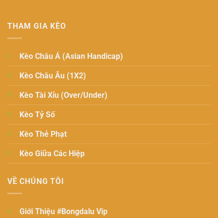
THAM GIA KÈO
Kèo Châu Á (Asian Handicap)
Kèo Châu Âu (1X2)
Kèo Tài Xỉu (Over/Under)
Kèo Tỷ Số
Kèo Thẻ Phạt
Kèo Giữa Các Hiệp
VỀ CHÚNG TÔI
Giới Thiệu #Bongdalu Vip