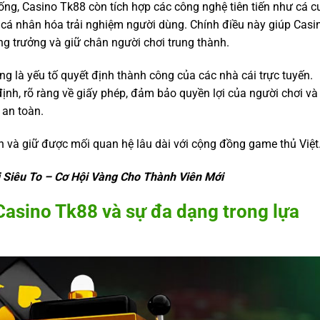
hống, Casino Tk88 còn tích hợp các công nghệ tiên tiến như cá 
ng cá nhân hóa trải nghiệm người dùng. Chính điều này giúp Casi
ng trưởng và giữ chân người chơi trung thành.
ng là yếu tố quyết định thành công của các nhà cái trực tuyến.
nh, rõ ràng về giấy phép, đảm bảo quyền lợi của người chơi và
 an toàn.
n và giữ được mối quan hệ lâu dài với cộng đồng game thủ Việt
 Siêu To – Cơ Hội Vàng Cho Thành Viên Mới
 Casino Tk88 và sự đa dạng trong lựa