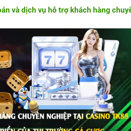
án và dịch vụ hỗ trợ khách hàng chuy