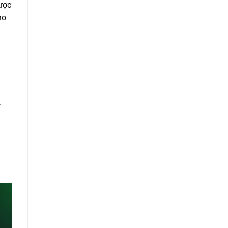
cược
no
.