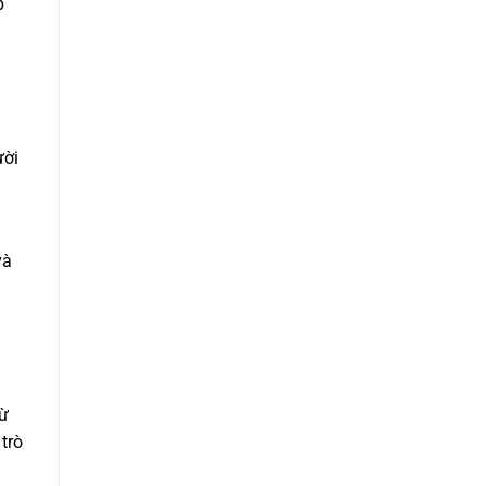
p
ười
và
từ
trò