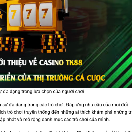
sự đa dạng trong lựa chọn của người chơi
à sự đa dạng trong các trò chơi. Đáp ứng nhu cầu của mọi đối
hích trò chơi truyền thống đến những ai thích khám phá những tr
ập nhật và mở rộng danh mục các trò chơi của mình.