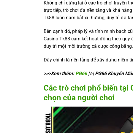
Không chỉ dừng lại ở các trò chơi truyền t
trực tiếp, trò chơi đa nền tảng và khả nă
Tk88 luôn nắm bắt xu hướng, duy trì đà tă
Bên cạnh đó, pháp lý và tính minh bạch cũ
Casino Tk88 cam kết hoạt động theo quy đị
duy trì một môi trường cá cược công bằng,
Đây chính là nền tảng để xây dựng niềm ti
>>>Xem thêm:
PG66
|⭐️| PG66 Khuyến Mãi
Các trò chơi phổ biến tại
chọn của người chơi