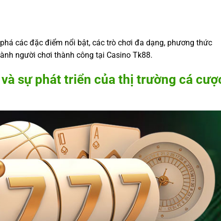
 phá các đặc điểm nổi bật, các trò chơi đa dạng, phương thức
 thành người chơi thành công tại Casino Tk88.
 và sự phát triển của thị trường cá cượ