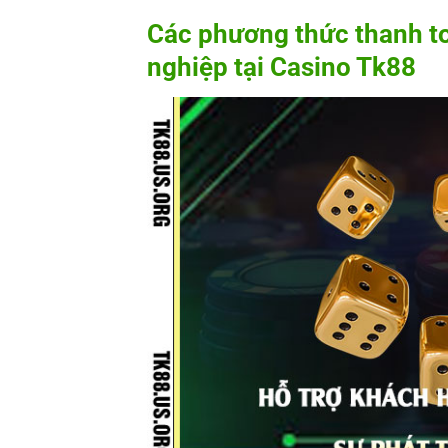
Các phương thức thanh to
nghiệp tại Casino Tk88