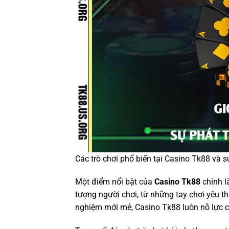
Các trò chơi phổ biến tại Casino Tk88 và 
Một điểm nổi bật của
Casino Tk88
chính l
tượng người chơi, từ những tay chơi yêu t
nghiệm mới mẻ, Casino Tk88 luôn nỗ lực c