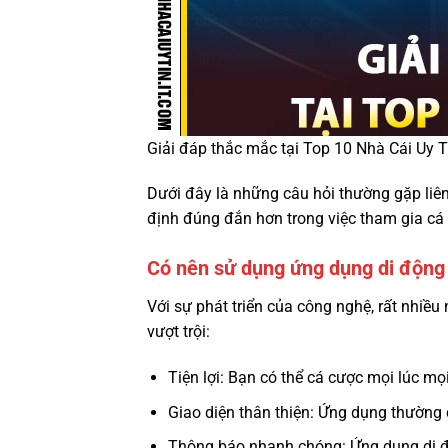
Giải đáp thắc mắc tại Top 10 Nhà Cái Uy T
Dưới đây là những câu hỏi thường gặp liên
định đúng đắn hơn trong việc tham gia cá 
Có nên sử dụng ứng dụng di động
Với sự phát triển của công nghệ, rất nhiề
vượt trội:
Tiện lợi: Bạn có thể cá cược mọi lúc mọ
Giao diện thân thiện: Ứng dụng thường đ
Thông báo nhanh chóng: Ứng dụng di độ