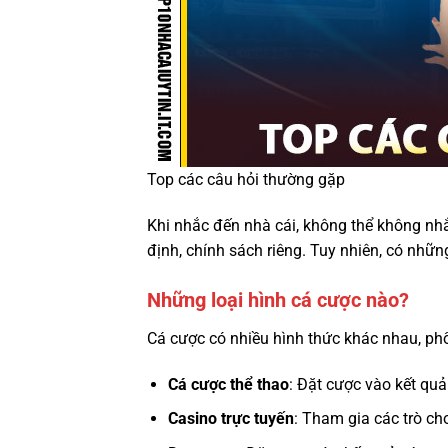
Top các câu hỏi thường gặp
Khi nhắc đến nhà cái, không thể không n
định, chính sách riêng. Tuy nhiên, có nh
Những loại hình cá cược nào?
Cá cược có nhiều hình thức khác nhau, phổ
Cá cược thể thao
: Đặt cược vào kết quả
Casino trực tuyến
: Tham gia các trò chơ