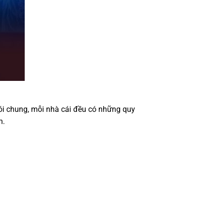
i chung, mỗi nhà cái đều có những quy
m.