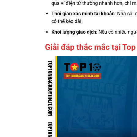
qua ví điện tử thường nhanh hơn, chỉ mấ
Thời gian xác minh tài khoản
: Nhà cái 
có thể kéo dài.
Khối lượng giao dịch
: Nếu có nhiều người
Giải đáp thắc mắc tại Top