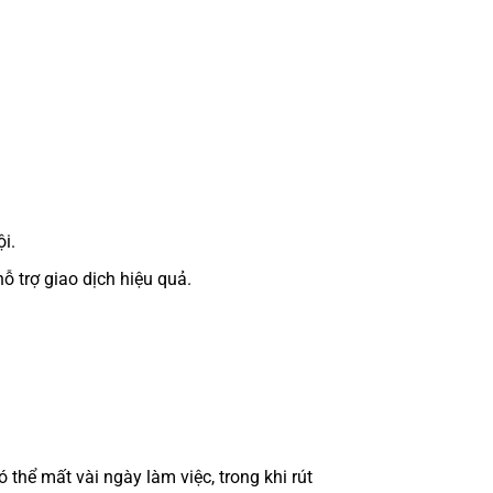
i.
hỗ trợ giao dịch hiệu quả.
thể mất vài ngày làm việc, trong khi rút