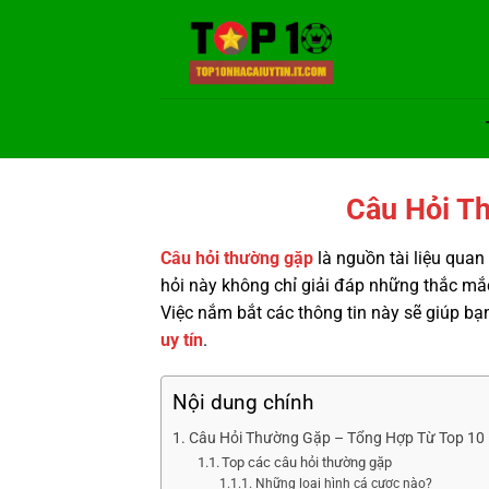
Chuyển
đến
nội
dung
Câu Hỏi T
Câu hỏi thường gặp
là nguồn tài liệu quan 
hỏi này không chỉ giải đáp những thắc mắc
Việc nắm bắt các thông tin này sẽ giúp bạ
uy tín
.
Nội dung chính
Câu Hỏi Thường Gặp – Tổng Hợp Từ Top 10 
Top các câu hỏi thường gặp
Những loại hình cá cược nào?