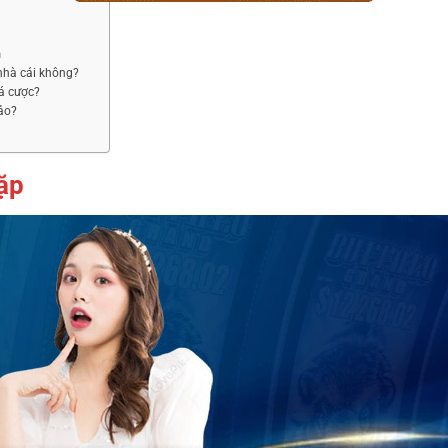
n
nhà cái không?
cá cược?
ảo?
ặp