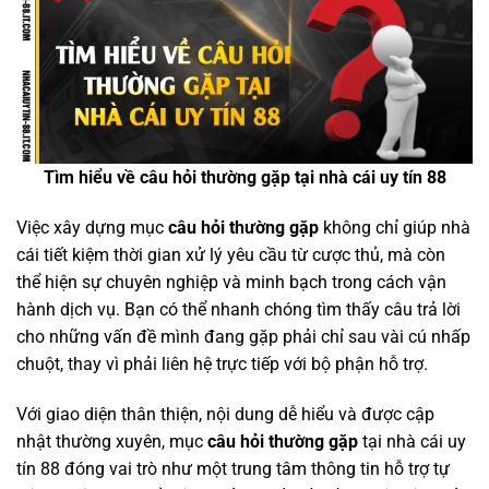
Tìm hiểu về câu hỏi thường gặp tại nhà cái uy tín 88
Việc xây dựng mục
câu hỏi thường gặp
không chỉ giúp nhà
cái tiết kiệm thời gian xử lý yêu cầu từ cược thủ, mà còn
thể hiện sự chuyên nghiệp và minh bạch trong cách vận
hành dịch vụ. Bạn có thể nhanh chóng tìm thấy câu trả lời
cho những vấn đề mình đang gặp phải chỉ sau vài cú nhấp
chuột, thay vì phải liên hệ trực tiếp với bộ phận hỗ trợ.
Với giao diện thân thiện, nội dung dễ hiểu và được cập
nhật thường xuyên, mục
câu hỏi thường gặp
tại nhà cái uy
tín 88 đóng vai trò như một trung tâm thông tin hỗ trợ tự