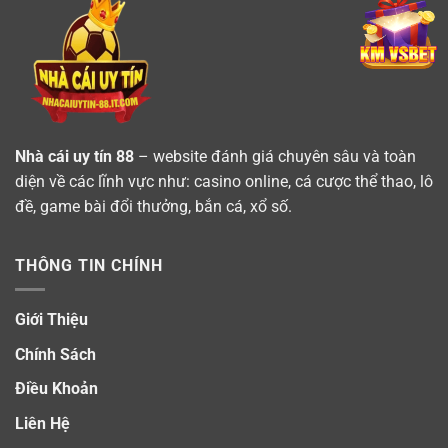
Nhà cái uy tín 88
– website đánh giá chuyên sâu và toàn
diện về các lĩnh vực như: casino online, cá cược thể thao, lô
đề, game bài đổi thưởng, bắn cá, xổ số.
THÔNG TIN CHÍNH
Giới Thiệu
Chính Sách
Điều Khoản
Liên Hệ