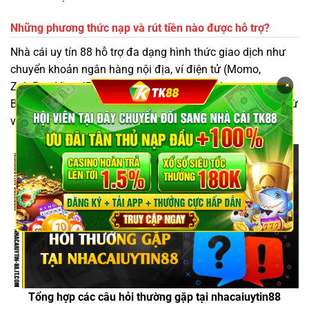
Những phương thức nạp và rút tiền nào được hỗ trợ?
Nhà cái uy tín 88 hỗ trợ đa dạng hình thức giao dịch như
chuyển khoản ngân hàng nội địa, ví điện tử (Momo,
ZaloPay, ViettelPay), thẻ cào điện thoại, và Internet
×
Banking. Thời gian xử lý thường nhanh chóng, dao động từ
vài phút đến vài giờ tùy hình thức.
Tổng hợp các câu hỏi thường gặp tại nhacaiuytin88