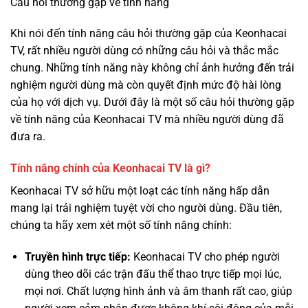
Câu hỏi thường gặp về tính năng
Khi nói đến tính năng câu hỏi thường gặp của Keonhacai
TV, rất nhiều người dùng có những câu hỏi và thắc mắc
chung. Những tính năng này không chỉ ảnh hưởng đến trải
nghiệm người dùng mà còn quyết định mức độ hài lòng
của họ với dịch vụ. Dưới đây là một số câu hỏi thường gặp
về tính năng của Keonhacai TV mà nhiều người dùng đã
đưa ra.
Tính năng chính của Keonhacai TV là gì?
Keonhacai TV sở hữu một loạt các tính năng hấp dẫn
mang lại trải nghiệm tuyệt vời cho người dùng. Đầu tiên,
chúng ta hãy xem xét một số tính năng chính:
Truyền hình trực tiếp:
Keonhacai TV cho phép người
dùng theo dõi các trận đấu thể thao trực tiếp mọi lúc,
mọi nơi. Chất lượng hình ảnh và âm thanh rất cao, giúp