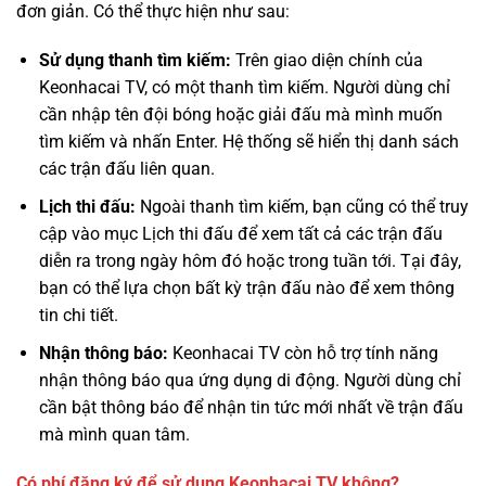
đơn giản. Có thể thực hiện như sau:
Sử dụng thanh tìm kiếm:
Trên giao diện chính của
Keonhacai TV, có một thanh tìm kiếm. Người dùng chỉ
cần nhập tên đội bóng hoặc giải đấu mà mình muốn
tìm kiếm và nhấn Enter. Hệ thống sẽ hiển thị danh sách
các trận đấu liên quan.
Lịch thi đấu:
Ngoài thanh tìm kiếm, bạn cũng có thể truy
cập vào mục Lịch thi đấu để xem tất cả các trận đấu
diễn ra trong ngày hôm đó hoặc trong tuần tới. Tại đây,
bạn có thể lựa chọn bất kỳ trận đấu nào để xem thông
tin chi tiết.
Nhận thông báo:
Keonhacai TV còn hỗ trợ tính năng
nhận thông báo qua ứng dụng di động. Người dùng chỉ
cần bật thông báo để nhận tin tức mới nhất về trận đấu
mà mình quan tâm.
Có phí đăng ký để sử dụng Keonhacai TV không?