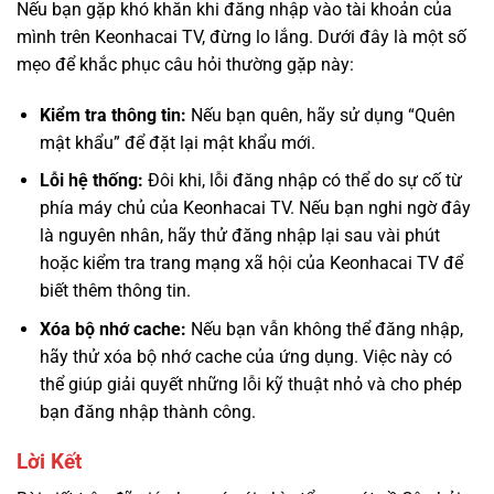
Nếu bạn gặp khó khăn khi đăng nhập vào tài khoản của
mình trên Keonhacai TV, đừng lo lắng. Dưới đây là một số
mẹo để khắc phục câu hỏi thường gặp này:
Kiểm tra thông tin:
Nếu bạn quên, hãy sử dụng “Quên
mật khẩu” để đặt lại mật khẩu mới.
Lỗi hệ thống:
Đôi khi, lỗi đăng nhập có thể do sự cố từ
phía máy chủ của Keonhacai TV. Nếu bạn nghi ngờ đây
là nguyên nhân, hãy thử đăng nhập lại sau vài phút
hoặc kiểm tra trang mạng xã hội của Keonhacai TV để
biết thêm thông tin.
Xóa bộ nhớ cache:
Nếu bạn vẫn không thể đăng nhập,
hãy thử xóa bộ nhớ cache của ứng dụng. Việc này có
thể giúp giải quyết những lỗi kỹ thuật nhỏ và cho phép
bạn đăng nhập thành công.
Lời Kết