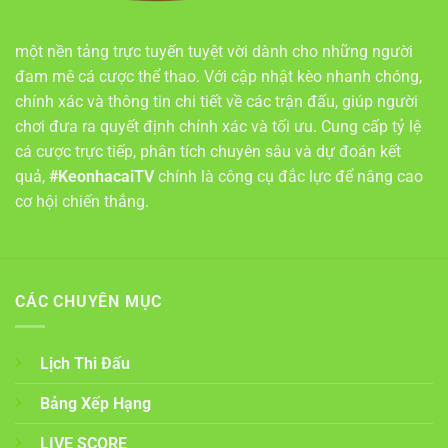
một nền tảng trực tuyến tuyệt vời dành cho những người
đam mê cá cược thể thao. Với cập nhật kèo nhanh chóng,
chính xác và thông tin chi tiết về các trận đấu, giúp người
chơi đưa ra quyết định chính xác và tối ưu. Cung cấp tỷ lệ
cá cược trực tiếp, phân tích chuyên sâu và dự đoán kết
quả,
#KeonhacaiTV
chính là công cụ đắc lực để nâng cao
cơ hội chiến thắng.
CÁC CHUYÊN MỤC
Lịch Thi Đấu
Bảng Xếp Hạng
LIVE SCORE