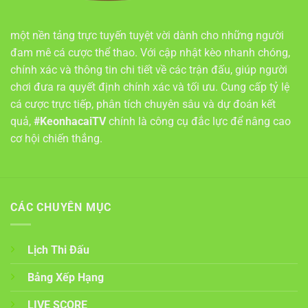
một nền tảng trực tuyến tuyệt vời dành cho những người
đam mê cá cược thể thao. Với cập nhật kèo nhanh chóng,
chính xác và thông tin chi tiết về các trận đấu, giúp người
chơi đưa ra quyết định chính xác và tối ưu. Cung cấp tỷ lệ
cá cược trực tiếp, phân tích chuyên sâu và dự đoán kết
quả,
#KeonhacaiTV
chính là công cụ đắc lực để nâng cao
cơ hội chiến thắng.
CÁC CHUYÊN MỤC
Lịch Thi Đấu
Bảng Xếp Hạng
LIVE SCORE