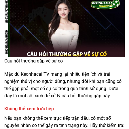
Câu hỏi thường gặp về sự cố
Mặc dù Keonhacai TV mang lại nhiều tiện ích và trải
nghiệm thú vị cho người dùng, nhưng đôi khi bạn cũng có
thể gặp phải một số sự cố trong quá trình sử dụng. Dưới
đây là một số cách để xử lý câu hỏi thường gặp này.
Không thể xem trực tiếp
Nếu bạn không thể xem trực tiếp trận đấu, có một số
nguyên nhân có thể gây ra tình trạng này. Hãy thử kiểm tra: