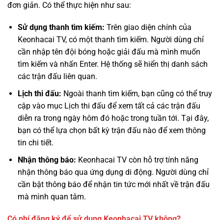
đơn giản. Có thể thực hiện như sau:
Sử dụng thanh tìm kiếm:
Trên giao diện chính của
Keonhacai TV, có một thanh tìm kiếm. Người dùng chỉ
cần nhập tên đội bóng hoặc giải đấu mà mình muốn
tìm kiếm và nhấn Enter. Hệ thống sẽ hiển thị danh sách
các trận đấu liên quan.
Lịch thi đấu:
Ngoài thanh tìm kiếm, bạn cũng có thể truy
cập vào mục Lịch thi đấu để xem tất cả các trận đấu
diễn ra trong ngày hôm đó hoặc trong tuần tới. Tại đây,
bạn có thể lựa chọn bất kỳ trận đấu nào để xem thông
tin chi tiết.
Nhận thông báo:
Keonhacai TV còn hỗ trợ tính năng
nhận thông báo qua ứng dụng di động. Người dùng chỉ
cần bật thông báo để nhận tin tức mới nhất về trận đấu
mà mình quan tâm.
Có phí đăng ký để sử dụng Keonhacai TV không?