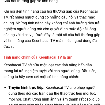
Câu hỏi thường gặp về tính năng
Khi nói đến tính năng câu hỏi thường gặp của Keonhacai
TV, rất nhiều người dùng có những câu hỏi và thắc mắc
chung. Những tính năng này không chỉ ảnh hưởng đến trải
nghiệm người dùng mà còn quyết định mức độ hài lòng
của họ với dịch vụ. Dưới đây là một số câu hỏi thường gặp
về tính năng của Keonhacai TV mà nhiều người dùng đã
đưa ra.
Tính năng chính của Keonhacai TV là gì?
Keonhacai TV sở hữu một loạt các tính năng hấp dẫn
mang lại trải nghiệm tuyệt vời cho người dùng. Đầu tiên,
chúng ta hãy xem xét một số tính năng chính:
Truyền hình trực tiếp:
Keonhacai TV cho phép người
dùng theo dõi các trận đấu thể thao trực tiếp mọi lúc,
mọi nơi. Chất lượng hình ảnh và âm thanh rất cao, giúp