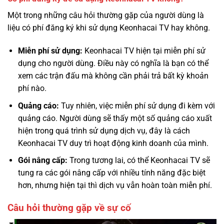
Một trong những câu hỏi thường gặp của người dùng là
liệu có phí đăng ký khi sử dụng Keonhacai TV hay không.
Miễn phí sử dụng:
Keonhacai TV hiện tại miễn phí sử
dụng cho người dùng. Điều này có nghĩa là bạn có thể
xem các trận đấu mà không cần phải trả bất kỳ khoản
phí nào.
Quảng cáo:
Tuy nhiên, việc miễn phí sử dụng đi kèm với
quảng cáo. Người dùng sẽ thấy một số quảng cáo xuất
hiện trong quá trình sử dụng dịch vụ, đây là cách
Keonhacai TV duy trì hoạt động kinh doanh của mình.
Gói nâng cấp:
Trong tương lai, có thể Keonhacai TV sẽ
tung ra các gói nâng cấp với nhiều tính năng đặc biệt
hơn, nhưng hiện tại thì dịch vụ vẫn hoàn toàn miễn phí.
Câu hỏi thường gặp về sự cố