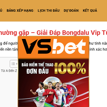
HỦ
BẢNG XẾP HẠNG
LỊCH THI ĐẤU
DỰ ĐOÁN
KẾT QUẢ
thường gặp – Giải Đáp Bongdalu Vip T
g để người dùng có thể hiểu rõ hơn về dịch vụ cũng như tính 
×
×
n nền tảng này, giúp bạn có cái nhìn toàn diện và chính xác hơ
 Từ A Đến Z