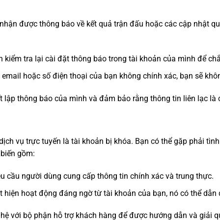
nhận được thông báo về kết quả trận đấu hoặc các cập nhật q
n kiểm tra lại cài đặt thông báo trong tài khoản của mình để c
u email hoặc số điện thoại của bạn không chính xác, bạn sẽ kh
ết lập thông báo của mình và đảm bảo rằng thông tin liên lạc là 
ịch vụ trực tuyến là tài khoản bị khóa. Bạn có thể gặp phải tì
 biến gồm:
êu cầu người dùng cung cấp thông tin chính xác và trung thực.
t hiện hoạt động đáng ngờ từ tài khoản của bạn, nó có thể dẫn 
 hệ với bộ phận hỗ trợ khách hàng để được hướng dẫn và giải q