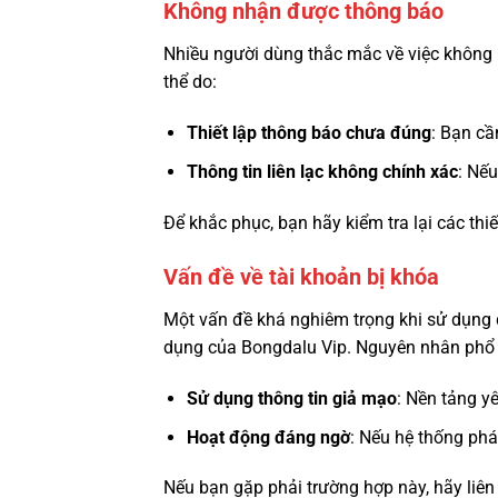
Không nhận được thông báo
Nhiều người dùng thắc mắc về việc không 
thể do:
Thiết lập thông báo chưa đúng
: Bạn cầ
Thông tin liên lạc không chính xác
: Nế
Để khắc phục, bạn hãy kiểm tra lại các thi
Vấn đề về tài khoản bị khóa
Một vấn đề khá nghiêm trọng khi sử dụng d
dụng của Bongdalu Vip. Nguyên nhân phổ
Sử dụng thông tin giả mạo
: Nền tảng y
Hoạt động đáng ngờ
: Nếu hệ thống phá
Nếu bạn gặp phải trường hợp này, hãy liên