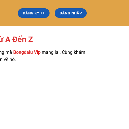
ĐĂNG KÝ ++
ĐĂNG NHẬP
ừ A Đến Z
năng mà
Bongdalu Vip
mang lại. Cùng khám
n về nó.