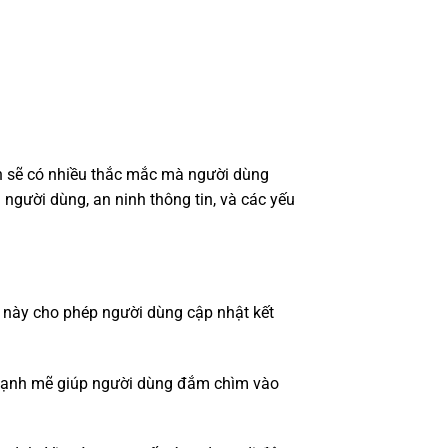
hắn sẽ có nhiều thắc mắc mà người dùng
người dùng, an ninh thông tin, và các yếu
g này cho phép người dùng cập nhật kết
 mạnh mẽ giúp người dùng đắm chìm vào