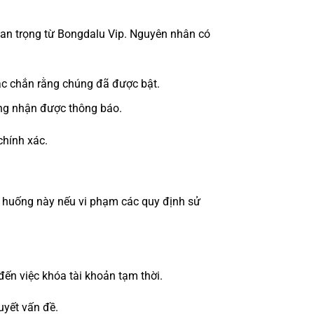
uan trọng từ Bongdalu Vip. Nguyên nhân có
hắc chắn rằng chúng đã được bật.
ông nhận được thông báo.
chính xác.
nh huống này nếu vi phạm các quy định sử
đến việc khóa tài khoản tạm thời.
uyết vấn đề.