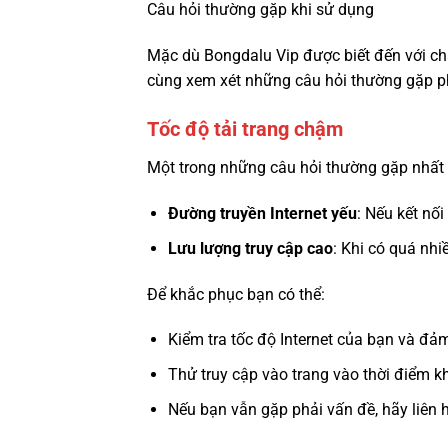
Câu hỏi thường gặp khi sử dụng
Mặc dù Bongdalu Vip được biết đến với chấ
cùng xem xét những câu hỏi thường gặp p
Tốc độ tải trang chậm
Một trong những câu hỏi thường gặp nhất 
Đường truyền Internet yếu
: Nếu kết nố
Lưu lượng truy cập cao
: Khi có quá nhi
Để khắc phục bạn có thể:
Kiểm tra tốc độ Internet của bạn và đả
Thử truy cập vào trang vào thời điểm kh
Nếu bạn vẫn gặp phải vấn đề, hãy liên h