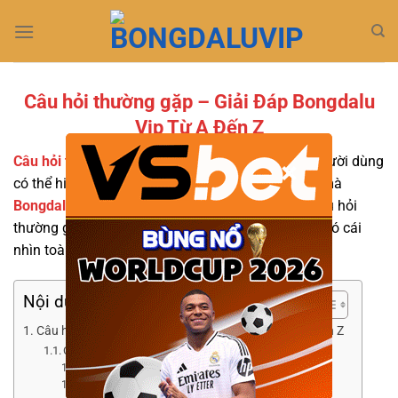
Chuyển
đến
nội
dung
Câu hỏi thường gặp – Giải Đáp Bongdalu
Vip Từ A Đến Z
Câu hỏi thường gặp
là một phần quan trọng để người dùng
×
×
có thể hiểu rõ hơn về dịch vụ cũng như tính năng mà
Bongdalu Vip
mang lại. Cùng khám phá những câu hỏi
thường gặp liên quan đến nền tảng này, giúp bạn có cái
nhìn toàn diện và chính xác hơn về nó.
Nội dung chính
Câu hỏi thường gặp – Giải Đáp Bongdalu Vip Từ A Đến Z
Câu hỏi thường gặp về Bongdalu Vip
Bongdalu Vip là gì?
Về phí dịch vụ