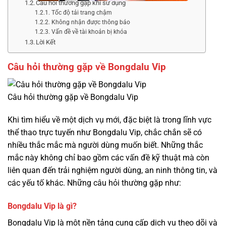
Câu hỏi thường gặp khi sử dụng
Tốc độ tải trang chậm
Không nhận được thông báo
Vấn đề về tài khoản bị khóa
Lời Kết
Câu hỏi thường gặp về Bongdalu Vip
Câu hỏi thường gặp về Bongdalu Vip
Khi tìm hiểu về một dịch vụ mới, đặc biệt là trong lĩnh vực
thể thao trực tuyến như Bongdalu Vip, chắc chắn sẽ có
nhiều thắc mắc mà người dùng muốn biết. Những thắc
mắc này không chỉ bao gồm các vấn đề kỹ thuật mà còn
liên quan đến trải nghiệm người dùng, an ninh thông tin, và
các yếu tố khác. Những câu hỏi thường gặp như:
Bongdalu Vip là gì?
Bongdalu Vip là một nền tảng cung cấp dịch vụ theo dõi và