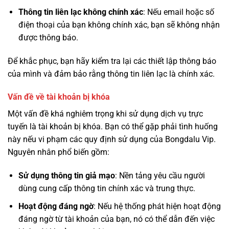
Thông tin liên lạc không chính xác
: Nếu email hoặc số
điện thoại của bạn không chính xác, bạn sẽ không nhận
được thông báo.
Để khắc phục, bạn hãy kiểm tra lại các thiết lập thông báo
của mình và đảm bảo rằng thông tin liên lạc là chính xác.
Vấn đề về tài khoản bị khóa
Một vấn đề khá nghiêm trọng khi sử dụng dịch vụ trực
tuyến là tài khoản bị khóa. Bạn có thể gặp phải tình huống
này nếu vi phạm các quy định sử dụng của Bongdalu Vip.
Nguyên nhân phổ biến gồm:
Sử dụng thông tin giả mạo
: Nền tảng yêu cầu người
dùng cung cấp thông tin chính xác và trung thực.
Hoạt động đáng ngờ
: Nếu hệ thống phát hiện hoạt động
đáng ngờ từ tài khoản của bạn, nó có thể dẫn đến việc