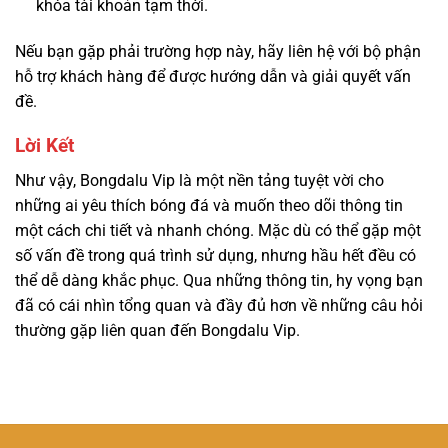
khóa tài khoản tạm thời.
Nếu bạn gặp phải trường hợp này, hãy liên hệ với bộ phận
hỗ trợ khách hàng để được hướng dẫn và giải quyết vấn
đề.
Lời Kết
Như vậy, Bongdalu Vip là một nền tảng tuyệt vời cho
những ai yêu thích bóng đá và muốn theo dõi thông tin
một cách chi tiết và nhanh chóng. Mặc dù có thể gặp một
số vấn đề trong quá trình sử dụng, nhưng hầu hết đều có
thể dễ dàng khắc phục. Qua những thông tin, hy vọng bạn
đã có cái nhìn tổng quan và đầy đủ hơn về những câu hỏi
thường gặp liên quan đến Bongdalu Vip.