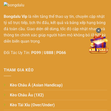
Bongdalu Vip
là nền tảng thể thao uy tín, chuyên cập nhật
tỷ số trực tiếp, lịch thi đấu, kết quả và bảng xếp hạng bóng
đá toàn cầu. Giao diện dễ dùng, tốc độ cập nhật nhanh và
✕
✕
thông tin chính xác giúp người hâm mộ không bỏ lỡ bất kỳ
diễn biến quan trọng.
Đối Tác Uy Tín:
PG99
|
U888
|
PG66
THAM GIA KÈO
Kèo Châu Á (Asian Handicap)
Kèo Châu Âu (1X2)
Kèo Tài Xỉu (Over/Under)