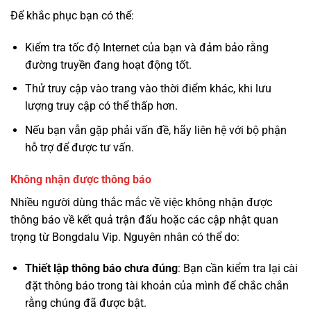
Để khắc phục bạn có thể:
Kiểm tra tốc độ Internet của bạn và đảm bảo rằng
đường truyền đang hoạt động tốt.
Thử truy cập vào trang vào thời điểm khác, khi lưu
lượng truy cập có thể thấp hơn.
Nếu bạn vẫn gặp phải vấn đề, hãy liên hệ với bộ phận
hỗ trợ để được tư vấn.
Không nhận được thông báo
Nhiều người dùng thắc mắc về việc không nhận được
thông báo về kết quả trận đấu hoặc các cập nhật quan
trọng từ Bongdalu Vip. Nguyên nhân có thể do:
Thiết lập thông báo chưa đúng
: Bạn cần kiểm tra lại cài
đặt thông báo trong tài khoản của mình để chắc chắn
rằng chúng đã được bật.