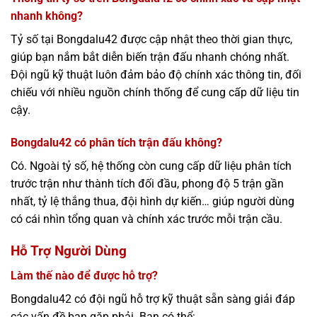
nhanh không?
Tỷ số tại Bongdalu42 được cập nhật theo thời gian thực,
giúp bạn nắm bắt diễn biến trận đấu nhanh chóng nhất.
Đội ngũ kỹ thuật luôn đảm bảo độ chính xác thông tin, đối
chiếu với nhiều nguồn chính thống để cung cấp dữ liệu tin
cậy.
Bongdalu42 có phân tích trận đấu không?
Có. Ngoài tỷ số, hệ thống còn cung cấp dữ liệu phân tích
trước trận như thành tích đối đầu, phong độ 5 trận gần
nhất, tỷ lệ thắng thua, đội hình dự kiến… giúp người dùng
có cái nhìn tổng quan và chính xác trước mỗi trận cầu.
Hỗ Trợ Người Dùng
Làm thế nào để được hỗ trợ?
Bongdalu42 có đội ngũ hỗ trợ kỹ thuật sẵn sàng giải đáp
các vấn đề bạn gặp phải. Bạn có thể: