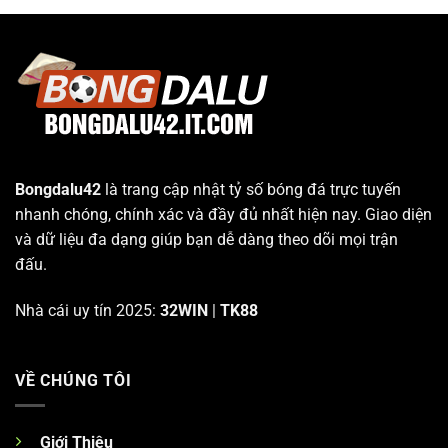
Bongdalu42
là trang cập nhật tỷ số bóng đá trực tuyến
nhanh chóng, chính xác và đầy đủ nhất hiện nay. Giao diện
và dữ liệu đa dạng giúp bạn dễ dàng theo dõi mọi trận
đấu.
Nhà cái uy tín 2025:
32WIN
|
TK88
VỀ CHÚNG TÔI
Giới Thiệu