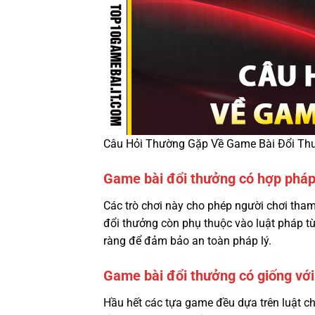
Câu Hỏi Thường Gặp Về Game Bài Đổi Th
Game bài đổi thưởng có hợp phá
Các trò chơi này cho phép người chơi tham
đổi thưởng còn phụ thuộc vào luật pháp từ
ràng để đảm bảo an toàn pháp lý.
Game bài đổi thưởng có giống với
Hầu hết các tựa game đều dựa trên luật ch