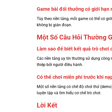
Game bài đổi thưởng có giới hạn 
Tùy theo nền tảng, mỗi game có thể có giới
không bị gián đoạn.
Một Số Câu Hỏi Thường 
Làm sao để biết kết quả trò chơi
Các nền tảng uy tín thường sử dụng công
thiệp bởi người điều hành.
Có thể chơi miễn phí trước khi nạ
Một số nền tảng có chế độ chơi thử (demo) 
luyện tập và tìm hiểu cơ chế trò chơi.
Lời Kết