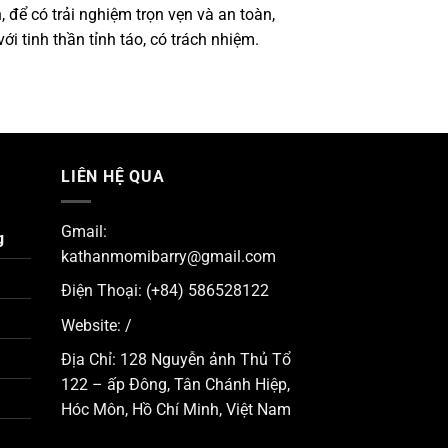
, để có trải nghiệm trọn vẹn và an toàn,
i tinh thần tỉnh táo, có trách nhiệm.
LIÊN HỆ QUA
Gmail:
g
kathanmomibarry@gmail.com
Điện Thoại: (+84) 586528122
Website:
/
Địa Chỉ: 128 Nguyễn ảnh Thủ Tổ
122 – ấp Đông, Tân Chánh Hiệp,
Hóc Môn, Hồ Chí Minh, Việt Nam