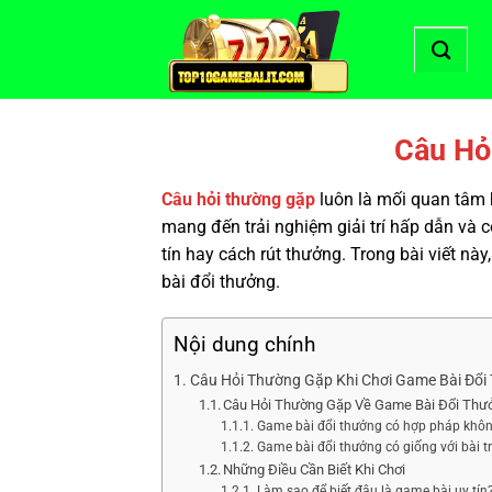
Chuyển
đến
nội
dung
Câu Hỏ
Câu hỏi thường gặp
luôn là mối quan tâm 
mang đến trải nghiệm giải trí hấp dẫn và 
tín hay cách rút thưởng. Trong bài viết nà
bài đổi thưởng.
Nội dung chính
Câu Hỏi Thường Gặp Khi Chơi Game Bài Đổi
Câu Hỏi Thường Gặp Về Game Bài Đổi Thư
Game bài đổi thưởng có hợp pháp khô
Game bài đổi thưởng có giống với bài 
Những Điều Cần Biết Khi Chơi
Làm sao để biết đâu là game bài uy tín