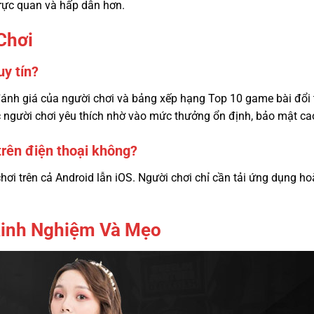
trực quan và hấp dẫn hơn.
Chơi
uy tín?
 đánh giá của người chơi và bảng xếp hạng Top 10 game bài đổi
ời chơi yêu thích nhờ vào mức thưởng ổn định, bảo mật cao v
trên điện thoại không?
hơi trên cả Android lẫn iOS. Người chơi chỉ cần tải ứng dụng ho
Kinh Nghiệm Và Mẹo