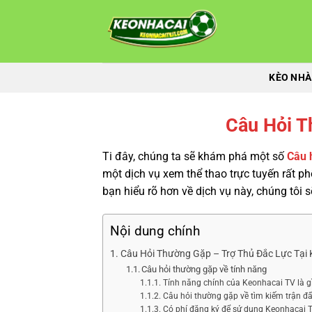
Chuyển
đến
nội
dung
KÈO NHÀ
Câu Hỏi T
Ti đây, chúng ta sẽ khám phá một số
Câu 
một dịch vụ xem thể thao trực tuyến rất ph
bạn hiểu rõ hơn về dịch vụ này, chúng tôi
Nội dung chính
Câu Hỏi Thường Gặp – Trợ Thủ Đắc Lực Tại
Câu hỏi thường gặp về tính năng
Tính năng chính của Keonhacai TV là g
Câu hỏi thường gặp về tìm kiếm trận đ
Có phí đăng ký để sử dụng Keonhacai 