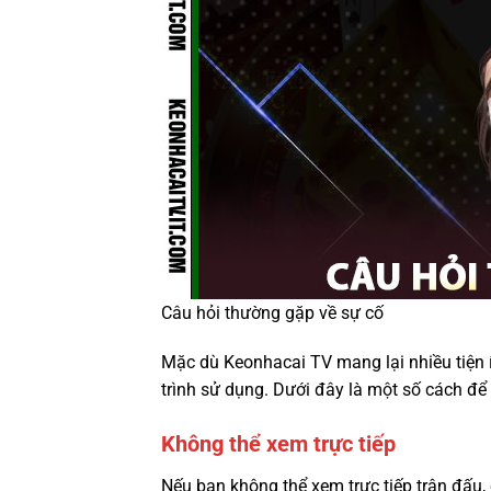
Câu hỏi thường gặp về sự cố
Mặc dù Keonhacai TV mang lại nhiều tiện í
trình sử dụng. Dưới đây là một số cách để
Không thể xem trực tiếp
Nếu bạn không thể xem trực tiếp trận đấu, 