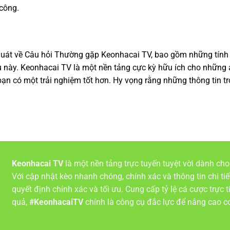
công.
g quát về Câu hỏi Thường gặp Keonhacai TV, bao gồm những tính
ụ này. Keonhacai TV là một nền tảng cực kỳ hữu ích cho những ai
bạn có một trải nghiệm tốt hơn. Hy vọng rằng những thông tin tr
Keonhacai TV
là một nền tảng trực tuyến tuyệt vời dành c
Với cập nhật kèo nhanh chóng, chính xác và thông tin chi tiế
quyết định chính xác và tối ưu. Cung cấp tỷ lệ cá cược trực 
quả,
#KeonhacaiTV
chính là công cụ đắc lực để nâng cao cơ