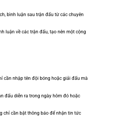
ch, bình luận sau trận đấu từ các chuyên
h luận về các trận đấu, tạo nên một cộng
hỉ cần nhập tên đội bóng hoặc giải đấu mà
rận đấu diễn ra trong ngày hôm đó hoặc
 chỉ cần bật thông báo để nhận tin tức