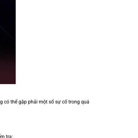
g có thể gặp phải một số sự cố trong quá
m tra: