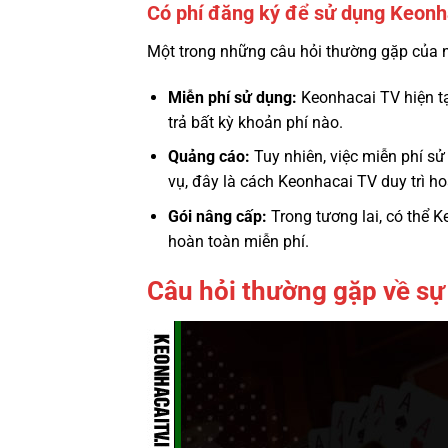
Có phí đăng ký để sử dụng Keonh
Một trong những câu hỏi thường gặp của n
Miễn phí sử dụng:
Keonhacai TV hiện tạ
trả bất kỳ khoản phí nào.
Quảng cáo:
Tuy nhiên, việc miễn phí sử
vụ, đây là cách Keonhacai TV duy trì h
Gói nâng cấp:
Trong tương lai, có thể K
hoàn toàn miễn phí.
Câu hỏi thường gặp về sự