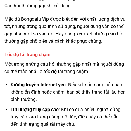
Câu hỏi thường gặp khi sử dụng
Mặc dù Bongdalu Vip được biết đến với chất lượng dịch vụ
tốt, nhưng trong quá trình sử dụng, người dùng vẫn có thể
gặp phải một số vấn đề. Hãy cùng xem xét những câu hỏi
thường gặp phổ biến và cách khắc phục chúng.
Tốc độ tải trang chậm
Một trong những câu hỏi thường gặp nhất mà người dùng
có thể mắc phải là tốc độ tải trang chậm.
Đường truyền Internet yếu
: Nếu kết nối mạng của bạn
không ổn định hoặc chậm, bạn sẽ thấy trang tải lâu hơn
bình thường.
Lưu lượng truy cập cao
: Khi có quá nhiều người dùng
truy cập vào trang cùng một lúc, điều này có thể dẫn
đến tình trạng quá tải máy chủ.