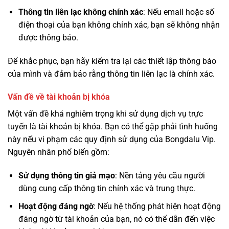
Thông tin liên lạc không chính xác
: Nếu email hoặc số
điện thoại của bạn không chính xác, bạn sẽ không nhận
được thông báo.
Để khắc phục, bạn hãy kiểm tra lại các thiết lập thông báo
của mình và đảm bảo rằng thông tin liên lạc là chính xác.
Vấn đề về tài khoản bị khóa
Một vấn đề khá nghiêm trọng khi sử dụng dịch vụ trực
tuyến là tài khoản bị khóa. Bạn có thể gặp phải tình huống
này nếu vi phạm các quy định sử dụng của Bongdalu Vip.
Nguyên nhân phổ biến gồm:
Sử dụng thông tin giả mạo
: Nền tảng yêu cầu người
dùng cung cấp thông tin chính xác và trung thực.
Hoạt động đáng ngờ
: Nếu hệ thống phát hiện hoạt động
đáng ngờ từ tài khoản của bạn, nó có thể dẫn đến việc