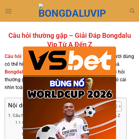
Chuyển
đến
nội
dung
Câu hỏi thường gặp – Giải Đáp Bongdalu
Vip Từ A Đến Z
Câu hỏi thường gặp
là một phần quan trọng để người dùng
×
×
có thể hiểu rõ hơn về dịch vụ cũng như tính năng mà
Bongdalu Vip
mang lại. Cùng khám phá những câu hỏi
thường gặp liên quan đến nền tảng này, giúp bạn có cái
nhìn toàn diện và chính xác hơn về nó.
Nội dung chính
Câu hỏi thường gặp – Giải Đáp Bongdalu Vip Từ A Đến Z
Câu hỏi thường gặp về Bongdalu Vip
Bongdalu Vip là gì?
Về phí dịch vụ