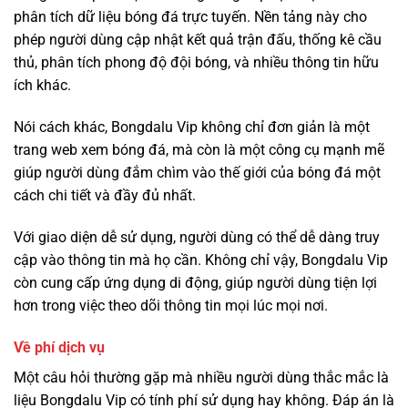
phân tích dữ liệu bóng đá trực tuyến. Nền tảng này cho
phép người dùng cập nhật kết quả trận đấu, thống kê cầu
thủ, phân tích phong độ đội bóng, và nhiều thông tin hữu
ích khác.
Nói cách khác, Bongdalu Vip không chỉ đơn giản là một
trang web xem bóng đá, mà còn là một công cụ mạnh mẽ
giúp người dùng đắm chìm vào thế giới của bóng đá một
cách chi tiết và đầy đủ nhất.
Với giao diện dễ sử dụng, người dùng có thể dễ dàng truy
cập vào thông tin mà họ cần. Không chỉ vậy, Bongdalu Vip
còn cung cấp ứng dụng di động, giúp người dùng tiện lợi
hơn trong việc theo dõi thông tin mọi lúc mọi nơi.
Về phí dịch vụ
Một câu hỏi thường gặp mà nhiều người dùng thắc mắc là
liệu Bongdalu Vip có tính phí sử dụng hay không. Đáp án là