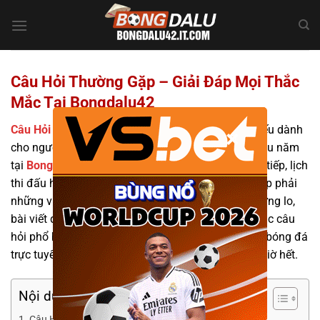
Chuyển
đến
nội
dung
Câu Hỏi Thường Gặp – Giải Đáp Mọi Thắc
Mắc Tại Bongdalu42
Câu Hỏi Thường Gặp
là chuyên mục không thể thiếu dành
×
×
cho người dùng mới và cả những tín đồ bóng đá lâu năm
tại
Bongdalu42
. Dù bạn truy cập để xem tỷ số trực tiếp, lịch
thi đấu hay bảng xếp hạng, chắc chắn sẽ có lúc gặp phải
những vướng mắc nhỏ trong quá trình sử dụng. Đừng lo,
bài viết dưới đây sẽ tổng hợp và giải đáp chi tiết các câu
hỏi phổ biến nhất, giúp bạn tận hưởng trải nghiệm bóng đá
trực tuyến một cách trọn vẹn và dễ dàng hơn bao giờ hết.
Nội dung chính
Câu Hỏi Thường Gặp – Giải Đáp Mọi Thắc Mắc Tại