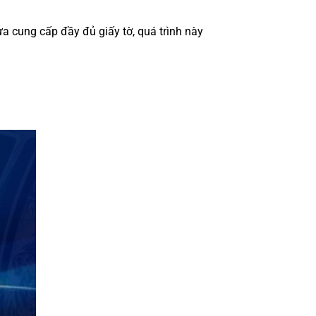
ưa cung cấp đầy đủ giấy tờ, quá trình này