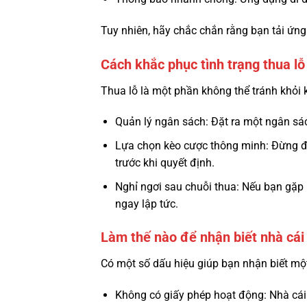
Tuy nhiên, hãy chắc chắn rằng bạn tải ứn
Cách khắc phục tình trạng thua lỗ
Thua lỗ là một phần không thể tránh khỏi kh
Quản lý ngân sách: Đặt ra một ngân sác
Lựa chọn kèo cược thông minh: Đừng đặt
trước khi quyết định.
Nghỉ ngơi sau chuỗi thua: Nếu bạn gặp 
ngay lập tức.
Làm thế nào để nhận biết nhà cái
Có một số dấu hiệu giúp bạn nhận biết một
Không có giấy phép hoạt động: Nhà cái 