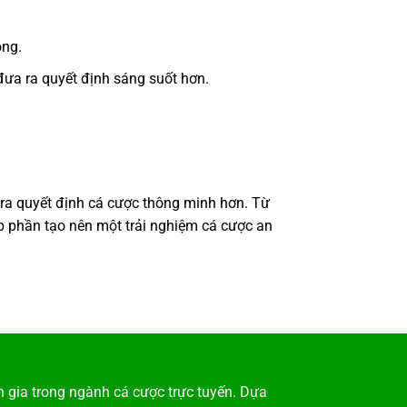
ọng.
đưa ra quyết định sáng suốt hơn.
 ra quyết định cá cược thông minh hơn. Từ
góp phần tạo nên một trải nghiệm cá cược an
 gia trong ngành cá cược trực tuyến. Dựa