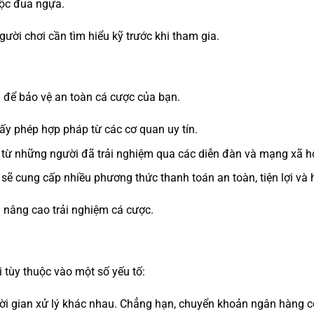
uộc đua ngựa.
gười chơi cần tìm hiểu kỹ trước khi tham gia.
g để bảo vệ an toàn cá cược của bạn.
iấy phép hợp pháp từ các cơ quan uy tín.
n từ những người đã trải nghiệm qua các diễn đàn và mạng xã hộ
n sẽ cung cấp nhiều phương thức thanh toán an toàn, tiện lợi và 
à nâng cao trải nghiệm cá cược.
ổi tùy thuộc vào một số yếu tố:
hời gian xử lý khác nhau. Chẳng hạn, chuyển khoản ngân hàng có 