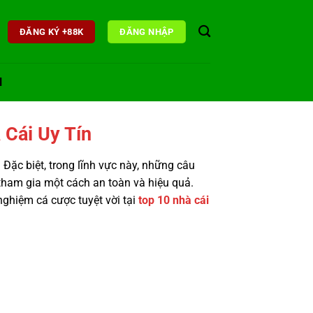
ĐĂNG KÝ +88K
ĐĂNG NHẬP
N
Cái Uy Tín
. Đặc biệt, trong lĩnh vực này, những câu
tham gia một cách an toàn và hiệu quả.
ghiệm cá cược tuyệt vời tại
top 10 nhà cái