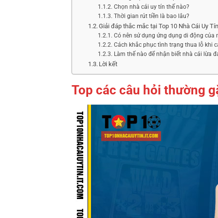
Chọn nhà cái uy tín thế nào?
Thời gian rút tiền là bao lâu?
Giải đáp thắc mắc tại Top 10 Nhà Cái Uy Tí
Có nên sử dụng ứng dụng di động của 
Cách khắc phục tình trạng thua lỗ khi 
Làm thế nào để nhận biết nhà cái lừa đ
Lời kết
Top các câu hỏi thường g