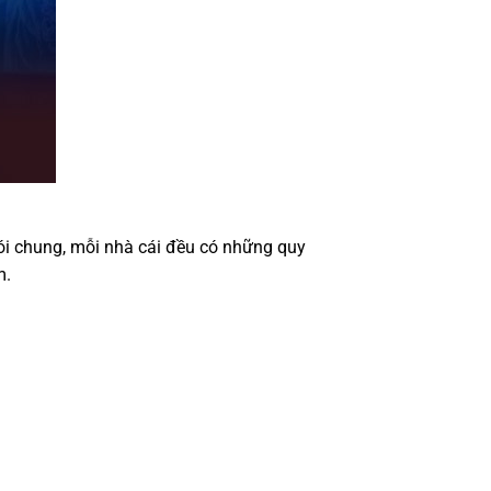
i chung, mỗi nhà cái đều có những quy
m.