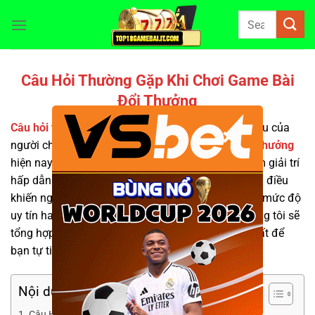
Chuyển
đến
nội
dung
Câu Hỏi Thường Gặp Khi Chơi Game Bài
Đổi Thưởng
Câu hỏi thường gặp
luôn là mối quan tâm hàng đầu của
×
người chơi khi tham gia vào
Top 10 game bài đổi thưởng
hiện nay. Dù các trò chơi này mang đến trải nghiệm giải trí
hấp dẫn và cơ hội trúng thưởng thật, vẫn còn nhiều điều
khiến người chơi băn khoăn như: cách chơi cụ thể, mức độ
uy tín hay cách rút thưởng. Trong bài viết này, chúng tôi sẽ
tổng hợp và giải đáp những thắc mắc phổ biến nhất để
bạn tự tin bước vào thế giới game bài đổi thưởng.
Nội dung chính
Câu Hỏi Thường Gặp Khi Chơi Game Bài Đổi Thưởng