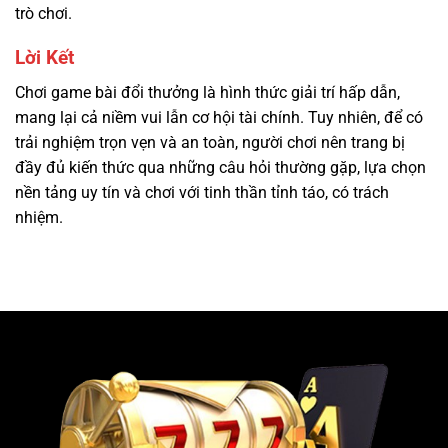
trò chơi.
Lời Kết
Chơi game bài đổi thưởng là hình thức giải trí hấp dẫn,
mang lại cả niềm vui lẫn cơ hội tài chính. Tuy nhiên, để có
trải nghiệm trọn vẹn và an toàn, người chơi nên trang bị
đầy đủ kiến thức qua những câu hỏi thường gặp, lựa chọn
nền tảng uy tín và chơi với tinh thần tỉnh táo, có trách
nhiệm.