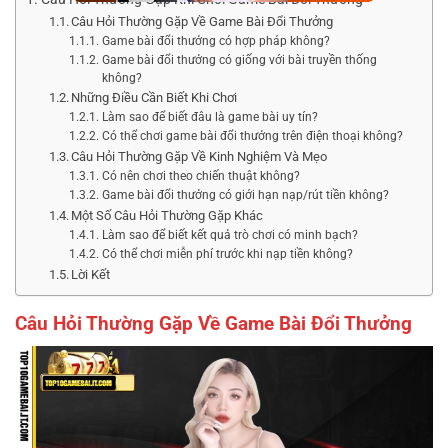
Câu Hỏi Thường Gặp Về Game Bài Đổi Thưởng
Game bài đổi thưởng có hợp pháp không?
Game bài đổi thưởng có giống với bài truyền thống
không?
Những Điều Cần Biết Khi Chơi
Làm sao để biết đâu là game bài uy tín?
Có thể chơi game bài đổi thưởng trên điện thoại không?
Câu Hỏi Thường Gặp Về Kinh Nghiệm Và Mẹo
Có nên chơi theo chiến thuật không?
Game bài đổi thưởng có giới hạn nạp/rút tiền không?
Một Số Câu Hỏi Thường Gặp Khác
Làm sao để biết kết quả trò chơi có minh bạch?
Có thể chơi miễn phí trước khi nạp tiền không?
Lời Kết
Câu Hỏi Thường Gặp Về Game Bài Đổi Thưởng