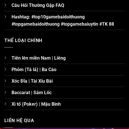
Câu Hỏi Thường Gặp FAQ
Hashtag: #top10gamebaidoithuong
#topgamebaidoithuong #topgamebaiuytin #
TK 88
THỂ LOẠI CHÍNH
Tiến lên miền Nam | Liêng
Phỏm (Tá lả) | Ba Cào
Xóc Đĩa | Tài Xỉu Bài
Baccarat | Sâm Lốc
Xì tố (Poker) | Mậu Binh
LIÊN HỆ QUA