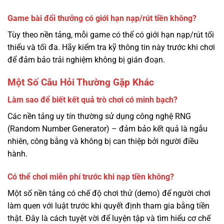
Game bài đổi thưởng có giới hạn nạp/rút tiền không?
Tùy theo nền tảng, mỗi game có thể có giới hạn nạp/rút tối
thiểu và tối đa. Hãy kiểm tra kỹ thông tin này trước khi chơi
để đảm bảo trải nghiệm không bị gián đoạn.
Một Số Câu Hỏi Thường Gặp Khác
Làm sao để biết kết quả trò chơi có minh bạch?
Các nền tảng uy tín thường sử dụng công nghệ RNG
(Random Number Generator) – đảm bảo kết quả là ngẫu
nhiên, công bằng và không bị can thiệp bởi người điều
hành.
Có thể chơi miễn phí trước khi nạp tiền không?
Một số nền tảng có chế độ chơi thử (demo) để người chơi
làm quen với luật trước khi quyết định tham gia bằng tiền
thật. Đây là cách tuyệt vời để luyện tập và tìm hiểu cơ chế