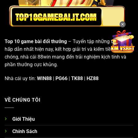
✕
Top 10 game bài đổi thưởng
– Tuyển tập những trò chơi
hấp dẫn nhất hiện nay, kết hợp giải trí và kiếm tiền nhanh
chóng,
nhà cái 88win
mang đến trải nghiệm kịch tính và
phần thưởng cực khủng.
Nhà cái uy tín:
WIN88
|
PG66
|
TK88
|
HZ88
VỀ CHÚNG TÔI
Giới Thiệu
Chính Sách