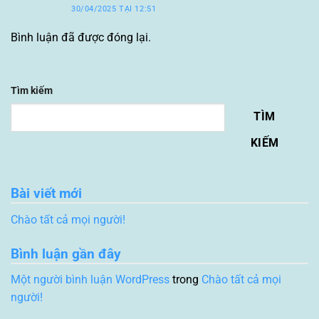
30/04/2025 TẠI 12:51
Bình luận đã được đóng lại.
Tìm kiếm
TÌM
KIẾM
Bài viết mới
Chào tất cả mọi người!
Bình luận gần đây
Một người bình luận WordPress
trong
Chào tất cả mọi
người!