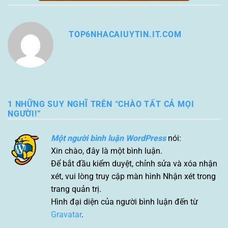
TOP6NHACAIUYTIN.IT.COM
1 NHỮNG SUY NGHĨ TRÊN “
CHÀO TẤT CẢ MỌI
NGƯỜI!
”
Một người bình luận WordPress
nói:
Xin chào, đây là một bình luận.
Để bắt đầu kiểm duyệt, chỉnh sửa và xóa nhận
xét, vui lòng truy cập màn hình Nhận xét trong
trang quản trị.
Hình đại diện của người bình luận đến từ
Gravatar
.